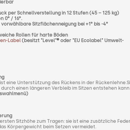
ierbar
 per Schnellverstellung in 12 Stufen (45 – 125 kg)
 0° / 16°.
vorwählbare Sitzflächenneigung bei +1° bis -4°
weiche Rollen für harte Böden
en-Label
(besitzt "Level"
® oder "EU Ecolabel" Umwelt-
ng
st eine Unterstützung des Rückens in der Rückenlehne.S
 durch einen längeren Verbleib im Sitzen entstehen kann
Auswahlmenü)
derung
rsten Sitzhöhe zum Tragen: sie ist eine zusätzliche Fede
 das Körpergewicht beim Setzen vermeidet.