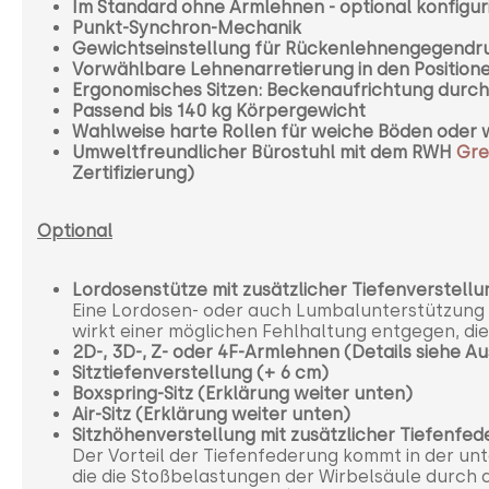
Im Standard ohne Armlehnen - optional konfigur
Punkt-Synchron-Mechanik
Gewichtseinstellung für Rückenlehnengegendruck
Vorwählbare Lehnenarretierung in den Positionen
Ergonomisches Sitzen: Beckenaufrichtung durch 
Passend bis 140 kg Körpergewicht
Wahlweise harte Rollen für weiche Böden oder 
Umweltfreundlicher Bürostuhl mit dem RWH
Gre
Zertifizierung)
Optional
Lordosenstütze mit zusätzlicher Tiefenverstellu
Eine Lordosen- oder auch Lumbalunterstützung i
wirkt einer möglichen Fehlhaltung entgegen, die
2D-, 3D-, Z- oder 4F-Armlehnen (Details siehe 
Sitztiefenverstellung (+ 6 cm)
Boxspring-Sitz (Erklärung weiter unten)
Air-Sitz (Erklärung weiter unten)
Sitzhöhenverstellung mit zusätzlicher Tiefenfe
Der Vorteil der Tiefenfederung kommt in der unte
die die Stoßbelastungen der Wirbelsäule durch