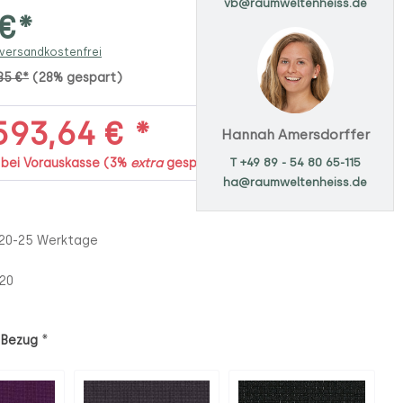
vb@raumweltenheiss.de
 €*
 versandkostenfrei
85 €*
(28% gespart)
93,64 € *
Hannah Amersdorffer
T +49 89 - 54 80 65-115
. bei Vorauskasse (3%
extra
gespart)
ha@raumweltenheiss.de
 20-25 Werktage
20
*
 Bezug