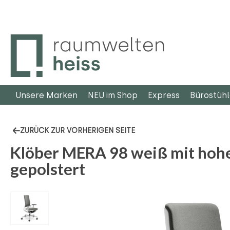
m Hauptinhalt springen
Zur Suche springen
Zur Hauptnavigation springen
Unsere Marken
NEU im Shop
Express
Bürostüh
ZURÜCK ZUR VORHERIGEN SEITE
Klöber MERA 98 weiß mit hoh
gepolstert
Bildergalerie überspringen