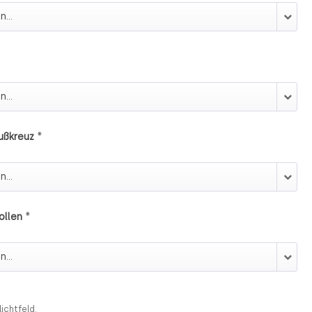
z
*
ußkreuz
 Fußkreuz
*
ollen
 Rollen
lichtfeld.