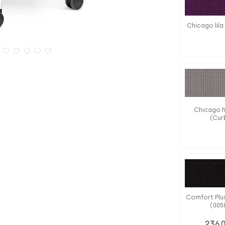
Chicago lila 
Chicago h
(Cur
Comfort Plu
(005
236,