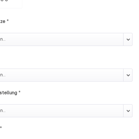
*
tze
ütze
*
stellung
erstellung
*