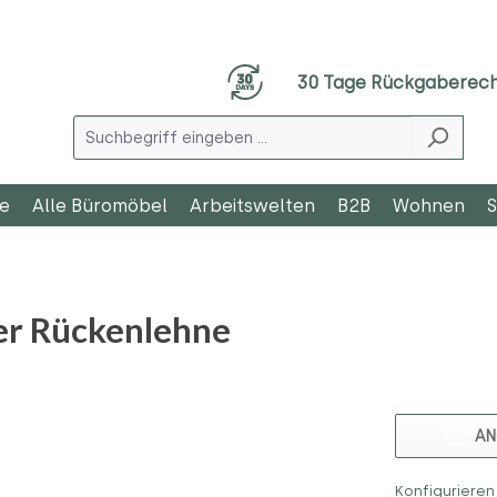
30 Tage Rückgaberec
le
Alle Büromöbel
Arbeitswelten
B2B
Wohnen
S
er Rückenlehne
AN
Konfigurieren