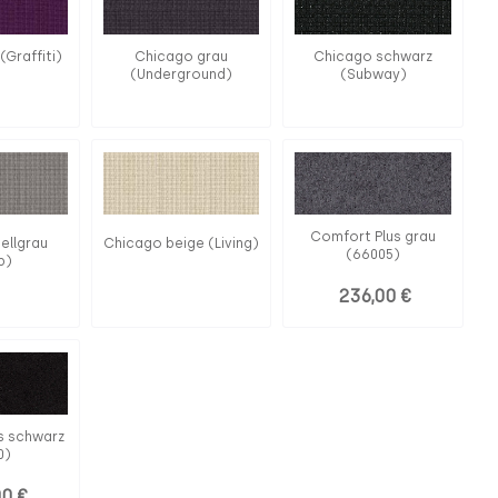
(Graffiti)
Chicago grau
Chicago schwarz
(Underground)
(Subway)
Comfort Plus grau
ellgrau
Chicago beige (Living)
(66005)
b)
236,00 €
s schwarz
0)
00 €