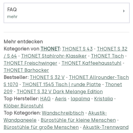
FAQ
Mehr entdecken
Kategorien von
THONET
:
THONET S 43
-
THONET S 32
/ S 64
-
THONET Stahlrohr-Klassiker
-
THONET Tisch
-
THONET Freischwinger
-
THONET Kaffeehausstuhl
-
THONET Barhocker
Bestseller:
THONET S 32 V
-
THONET Allrounder-Tisch
S 1070
-
THONET 1545 Tisch | runde Platte
-
Thonet
209
-
THONET S 32 V Dark Melange Edition
Top Hersteller:
HAG
-
Aeris
-
lapalma
-
Kristalia
-
Klöber Bürostuhl
Top Kategorien:
Wandschreibtisch
-
Akustik-
Wandpaneele
-
Bürostühle für kleine Menschen
-
Bürostühle für große Menschen
-
Akustik-Trennwand