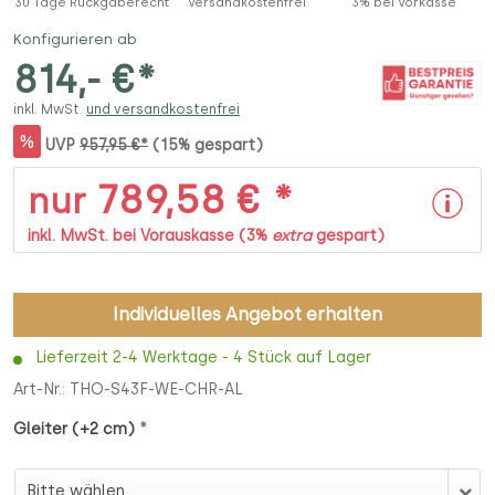
30 Tage Rückgaberecht
Versandkostenfrei
3% bei Vorkasse
Konfigurieren ab
814,- €*
inkl. MwSt.
und versandkostenfrei
%
UVP
957,95 €*
(15% gespart)
789,58 € *
nur
inkl. MwSt. bei Vorauskasse (3%
extra
gespart)
Individuelles Angebot erhalten
Lieferzeit 2-4 Werktage - 4 Stück auf Lager
Art-Nr.:
THO-S43F-WE-CHR-AL
*
Gleiter (+2 cm)
Gleiter (+2 cm)