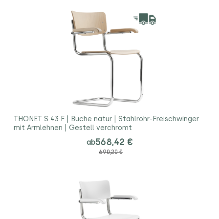
THONET S 43 F | Buche natur | Stahlrohr-Freischwinger
mit Armlehnen | Gestell verchromt
568,42 €
ab
690,20 €