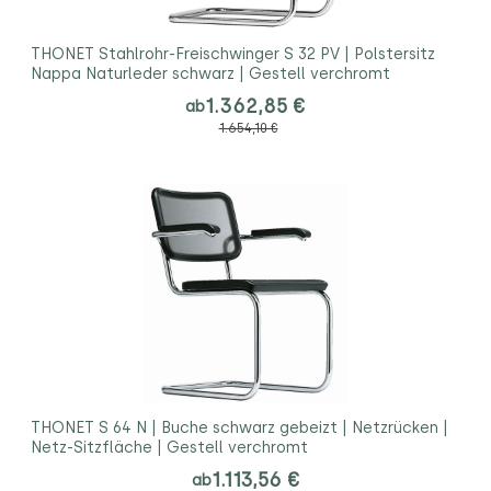
THONET Stahlrohr-Freischwinger S 32 PV | Polstersitz
Nappa Naturleder schwarz | Gestell verchromt
1.362,85 €
ab
1.654,10 €
THONET S 64 N | Buche schwarz gebeizt | Netzrücken |
Netz-Sitzfläche | Gestell verchromt
1.113,56 €
ab