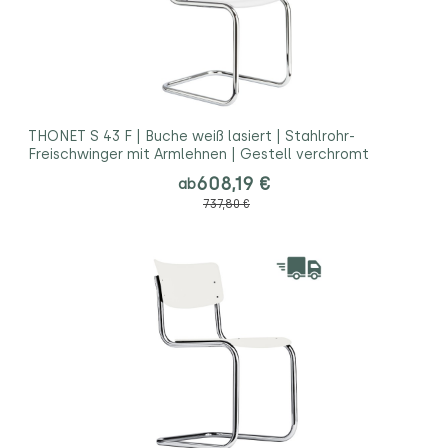
THONET S 43 F | Buche weiß lasiert | Stahlrohr-
Freischwinger mit Armlehnen | Gestell verchromt
608,19 €
ab
737,80 €