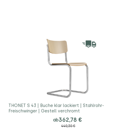
THONET S 43 | Buche klar lackiert | Stahlrohr-
Freischwinger | Gestell verchromt
362,78 €
ab
440,30 €