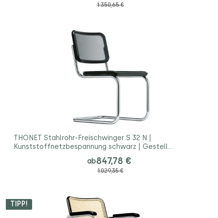
1.350,65 €
THONET Stahlrohr-Freischwinger S 32 N |
Kunststoffnetzbespannung schwarz | Gestell
verchromt
847,78 €
ab
1.029,35 €
TIPP!