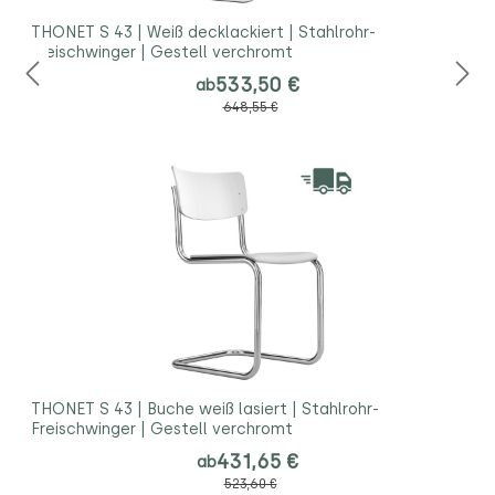
THONET S 43 | Weiß decklackiert | Stahlrohr-
Freischwinger | Gestell verchromt
533,50 €
ab
648,55 €
THONET S 43 | Buche weiß lasiert | Stahlrohr-
Freischwinger | Gestell verchromt
431,65 €
ab
523,60 €