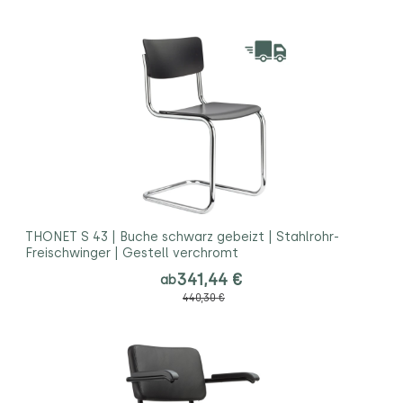
THONET S 43 | Buche schwarz gebeizt | Stahlrohr-
Freischwinger | Gestell verchromt
341,44 €
ab
440,30 €