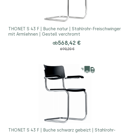
THONET S 43 F | Buche natur | Stahlrohr-Freischwinger
mit Armlehnen | Gestell verchromt
568,42 €
ab
690,20 €
THONET S 43 F | Buche schwarz gebeizt | Stahlrohr-