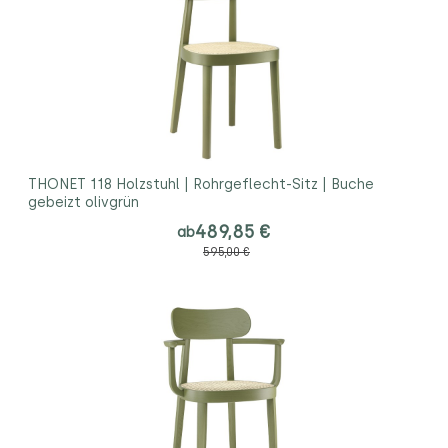
THONET 118 Holzstuhl | Rohrgeflecht-Sitz | Buche
gebeizt olivgrün
489,85 €
ab
595,00 €