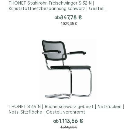
THONET Stahlrohr-Freischwinger S 32 N |
Kunststoffnetzbespannung schwarz | Gestell
verchromt
847,78 €
ab
1.029,35 €
THONET S 64 N | Buche schwarz gebeizt | Netzrücken |
Netz-Sitzfläche | Gestell verchromt
1.113,56 €
ab
1.350,65 €