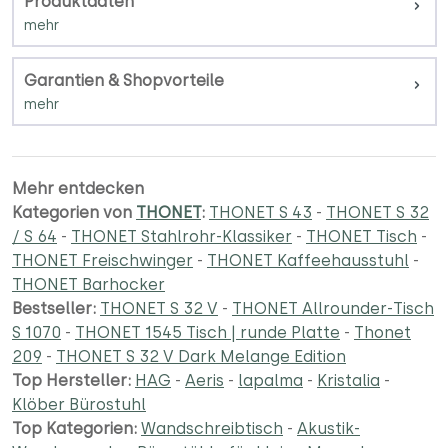
Produktdaten
Garantien & Shopvorteile
Mehr entdecken
Kategorien von
THONET
:
THONET S 43
-
THONET S 32
/ S 64
-
THONET Stahlrohr-Klassiker
-
THONET Tisch
-
THONET Freischwinger
-
THONET Kaffeehausstuhl
-
THONET Barhocker
Bestseller:
THONET S 32 V
-
THONET Allrounder-Tisch
S 1070
-
THONET 1545 Tisch | runde Platte
-
Thonet
209
-
THONET S 32 V Dark Melange Edition
Top Hersteller:
HAG
-
Aeris
-
lapalma
-
Kristalia
-
Klöber Bürostuhl
Top Kategorien:
Wandschreibtisch
-
Akustik-