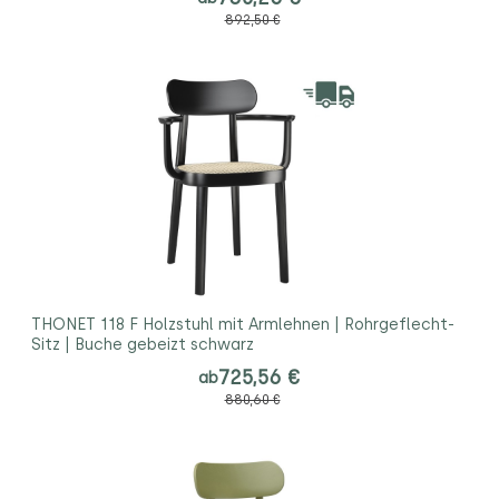
892,50 €
THONET 118 F Holzstuhl mit Armlehnen | Rohrgeflecht-
Sitz | Buche gebeizt schwarz
725,56 €
ab
880,60 €