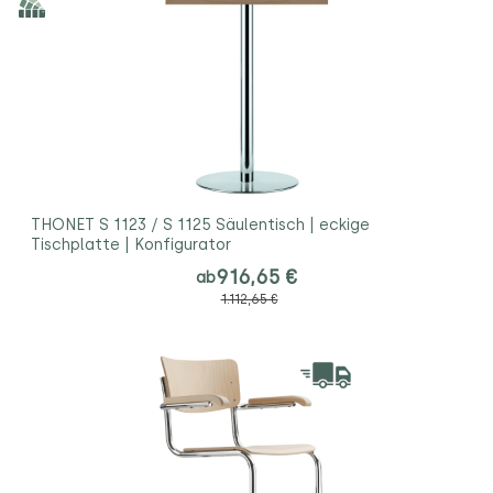
THONET S 1123 / S 1125 Säulentisch | eckige
Tischplatte | Konfigurator
916,65 €
ab
1.112,65 €