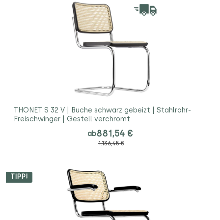
THONET S 32 V | Buche schwarz gebeizt | Stahlrohr-
Freischwinger | Gestell verchromt
881,54 €
ab
1.136,45 €
TIPP!