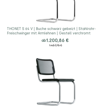
THONET S 64 V | Buche schwarz gebeizt | Stahlrohr-
Freischwinger mit Armlehnen | Gestell verchromt
1.200,86 €
ab
1.457,75 €