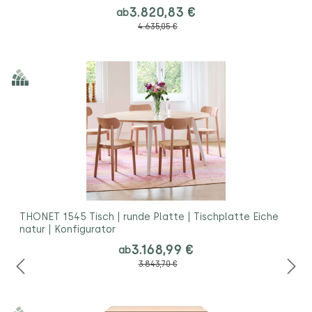
3.820,83 €
ab
4.635,05 €
THONET 1545 Tisch | runde Platte | Tischplatte Eiche
natur | Konfigurator
3.168,99 €
ab
3.843,70 €