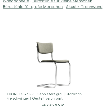
Wandpaneele
-
Bürostühle für kleine Menschen
-
Bürostühle für große Menschen
-
Akustik-Trennwand
THONET S 43 PV | Gepolstert grau |Stahlrohr-
Freischwinger | Gestell verchromt
735,26 €
ab