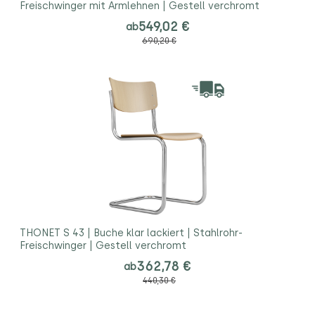
Freischwinger mit Armlehnen | Gestell verchromt
549,02 €
ab
690,20 €
THONET S 43 | Buche klar lackiert | Stahlrohr-
Freischwinger | Gestell verchromt
362,78 €
ab
440,30 €