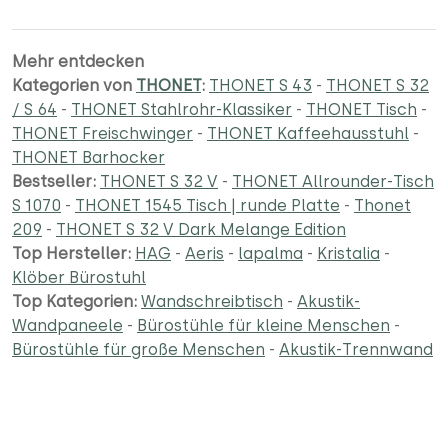
Mehr entdecken
Kategorien von
THONET
:
THONET S 43
-
THONET S 32
/ S 64
-
THONET Stahlrohr-Klassiker
-
THONET Tisch
-
THONET Freischwinger
-
THONET Kaffeehausstuhl
-
THONET Barhocker
Bestseller:
THONET S 32 V
-
THONET Allrounder-Tisch
S 1070
-
THONET 1545 Tisch | runde Platte
-
Thonet
209
-
THONET S 32 V Dark Melange Edition
Top Hersteller:
HAG
-
Aeris
-
lapalma
-
Kristalia
-
Klöber Bürostuhl
Top Kategorien:
Wandschreibtisch
-
Akustik-
Wandpaneele
-
Bürostühle für kleine Menschen
-
Bürostühle für große Menschen
-
Akustik-Trennwand