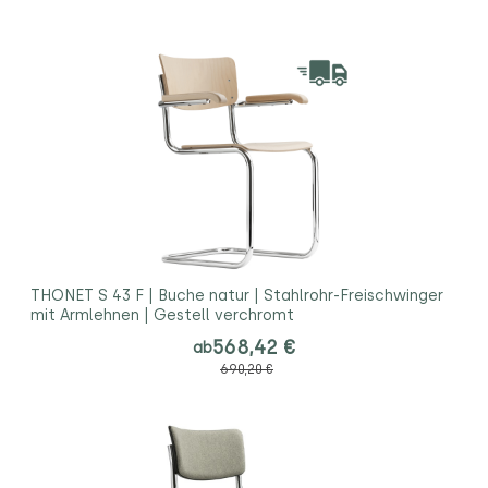
THONET S 43 F | Buche natur | Stahlrohr-Freischwinger
mit Armlehnen | Gestell verchromt
568,42 €
ab
690,20 €