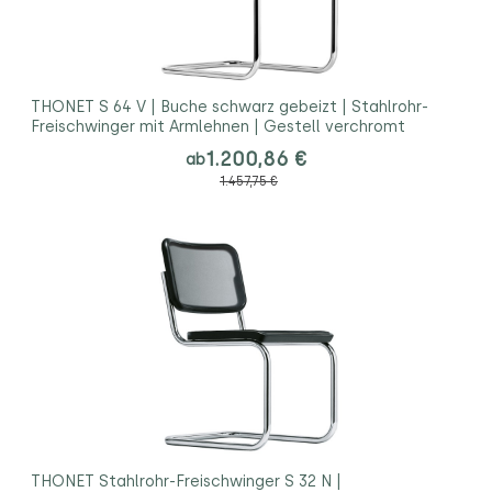
THONET S 64 V | Buche schwarz gebeizt | Stahlrohr-
Freischwinger mit Armlehnen | Gestell verchromt
1.200,86 €
ab
1.457,75 €
THONET Stahlrohr-Freischwinger S 32 N |