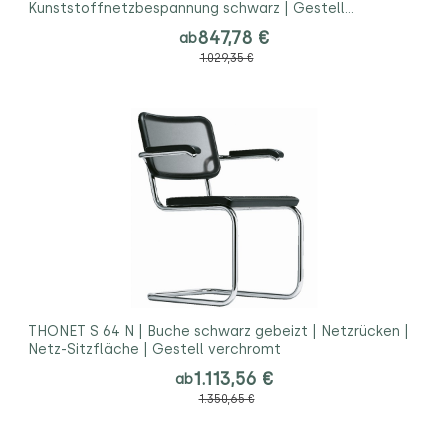
Kunststoffnetzbespannung schwarz | Gestell
verchromt
847,78 €
ab
1.029,35 €
THONET S 64 N | Buche schwarz gebeizt | Netzrücken |
Netz-Sitzfläche | Gestell verchromt
1.113,56 €
ab
1.350,65 €