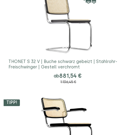
THONET S 32 V | Buche schwarz gebeizt | Stahlrohr-
Freischwinger | Gestell verchromt
881,54 €
ab
1.136,45 €
TIPP!