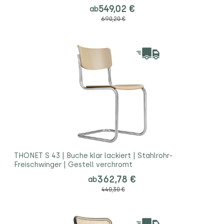
549,02 €
ab
690,20 €
THONET S 43 | Buche klar lackiert | Stahlrohr-
Freischwinger | Gestell verchromt
362,78 €
ab
440,30 €