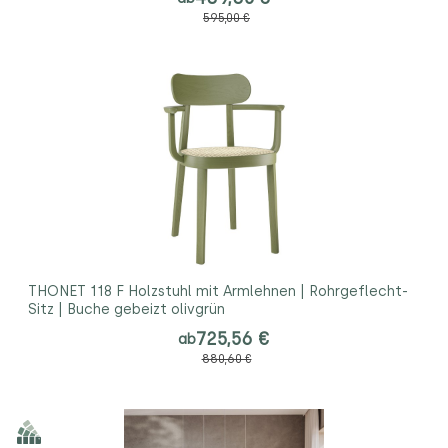
595,00 €
THONET 118 F Holzstuhl mit Armlehnen | Rohrgeflecht-
Sitz | Buche gebeizt olivgrün
725,56 €
ab
880,60 €