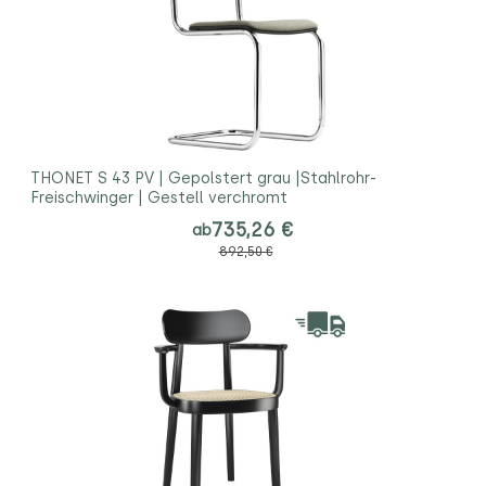
THONET S 43 PV | Gepolstert grau |Stahlrohr-
Freischwinger | Gestell verchromt
735,26 €
ab
892,50 €