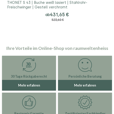
THONET S 43 | Buche weiß lasiert | Stahlrohr-
Freischwinger | Gestell verchromt
431,65 €
ab
523,60 €
Ihre Vorteile im Online-Shop von raumweltenheiss
30 Tage Rückgaberecht
Persönliche Beratung
Mehr erfahren
Mehr erfahren
Bestpreis Garantie
Zertifizierter Fachhändler