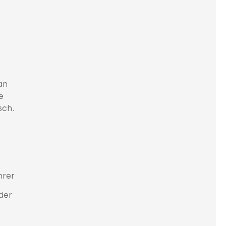
an
e
sch.
hrer
der