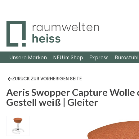
m Hauptinhalt springen
Zur Suche springen
Zur Hauptnavigation springen
Unsere Marken
NEU im Shop
Express
Bürostüh
ZURÜCK ZUR VORHERIGEN SEITE
Aeris Swopper Capture Wolle o
Gestell weiß | Gleiter
Bildergalerie überspringen