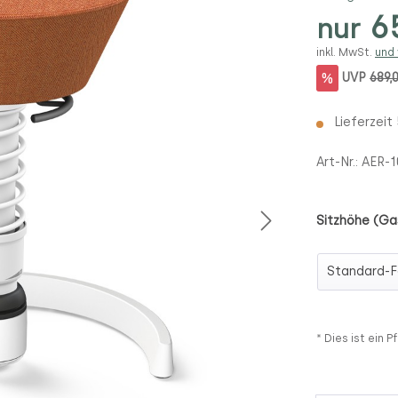
65
nur
inkl. MwSt.
und
%
UVP
689,
Lieferzeit
Art-Nr.:
AER-
Sitzhöhe (Ga
Sitzhöhe (
* Dies ist ein Pf