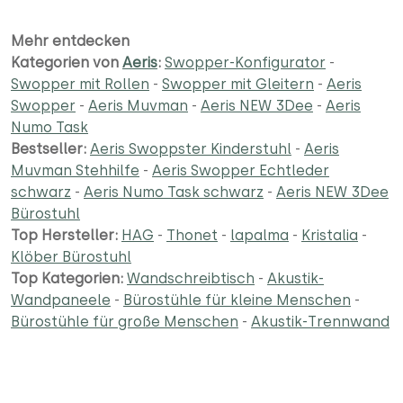
Mehr entdecken
Kategorien von
Aeris
:
Swopper-Konfigurator
-
Swopper mit Rollen
-
Swopper mit Gleitern
-
Aeris
Swopper
-
Aeris Muvman
-
Aeris NEW 3Dee
-
Aeris
Numo Task
Bestseller:
Aeris Swoppster Kinderstuhl
-
Aeris
Muvman Stehhilfe
-
Aeris Swopper Echtleder
schwarz
-
Aeris Numo Task schwarz
-
Aeris NEW 3Dee
Bürostuhl
Top Hersteller:
HAG
-
Thonet
-
lapalma
-
Kristalia
-
Klöber Bürostuhl
Top Kategorien:
Wandschreibtisch
-
Akustik-
Wandpaneele
-
Bürostühle für kleine Menschen
-
Bürostühle für große Menschen
-
Akustik-Trennwand