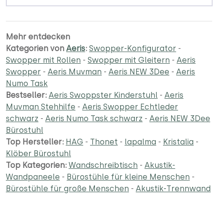
Mehr entdecken
Kategorien von
Aeris
:
Swopper-Konfigurator
-
Swopper mit Rollen
-
Swopper mit Gleitern
-
Aeris
Swopper
-
Aeris Muvman
-
Aeris NEW 3Dee
-
Aeris
Numo Task
Bestseller:
Aeris Swoppster Kinderstuhl
-
Aeris
Muvman Stehhilfe
-
Aeris Swopper Echtleder
schwarz
-
Aeris Numo Task schwarz
-
Aeris NEW 3Dee
Bürostuhl
Top Hersteller:
HAG
-
Thonet
-
lapalma
-
Kristalia
-
Klöber Bürostuhl
Top Kategorien:
Wandschreibtisch
-
Akustik-
Wandpaneele
-
Bürostühle für kleine Menschen
-
Bürostühle für große Menschen
-
Akustik-Trennwand