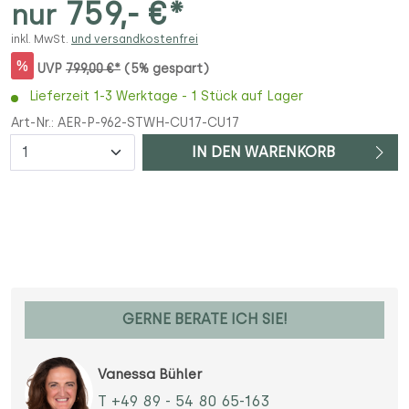
759,- €*
nur
inkl. MwSt.
und versandkostenfrei
%
UVP
799,00 €*
(5% gespart)
Lieferzeit 1-3 Werktage - 1 Stück auf Lager
Art-Nr.:
AER-P-962-STWH-CU17-CU17
Anzahl
IN DEN WARENKORB
GERNE BERATE ICH SIE!
Vanessa Bühler
T +49 89 - 54 80 65-163