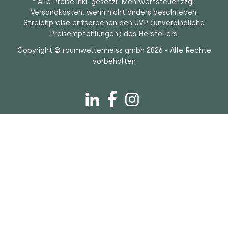
* Alle Preise inkl. gesetzl. Mehrwertsteuer zzgl.
Versandkosten
, wenn nicht anders beschrieben.
Streichpreise entsprechen den UVP (unverbindliche
Preisempfehlungen) des Herstellers.
Copyright © raumweltenheiss gmbh 2026 - Alle Rechte
vorbehalten