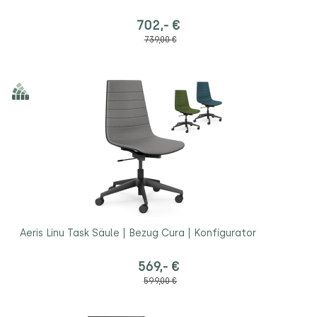
702,- €
739,00 €
Aeris Linu Task Säule | Bezug Cura | Konfigurator
569,- €
599,00 €