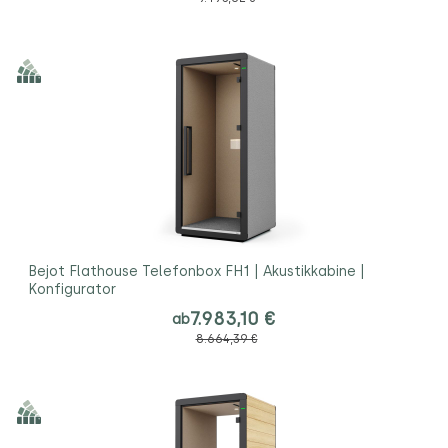
Bejot Flathouse Telefonbox FH1 | Akustikkabine |
Konfigurator
7.983,10 €
ab
8.664,39 €