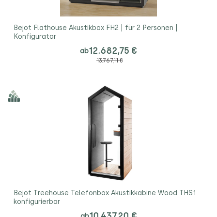
Bejot Flathouse Akustikbox FH2 | für 2 Personen |
Konfigurator
12.682,75 €
ab
13.767,11 €
Bejot Treehouse Telefonbox Akustikkabine Wood THS1
konfigurierbar
10.437,20 €
ab