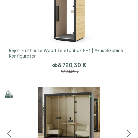
Bejot Flathouse Wood Telefonbox FH1 | Akustikkabine |
Konfigurator
8.720,30 €
ab
9.473,59 €