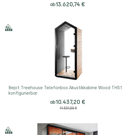
13.620,74 €
ab
Bejot Treehouse Telefonbox Akustikkabine Wood THS1
konfigurierbar
10.437,20 €
ab
11.331,00 €