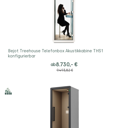
Bejot Treehouse Telefonbox Akustikkabine THS1
konfigurierbar
8.730,- €
ab
9.493,82 €