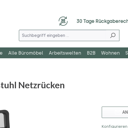
30 Tage Rückgaberec
le
Alle Büromöbel
Arbeitswelten
B2B
Wohnen
S
stuhl Netzrücken
AN
Konfigurieren