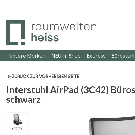
m Hauptinhalt springen
Zur Suche springen
Zur Hauptnavigation springen
Unsere Marken
NEU im Shop
Express
Bürostüh
ZURÜCK ZUR VORHERIGEN SEITE
Interstuhl AirPad (3C42) Büro
schwarz
Bildergalerie überspringen