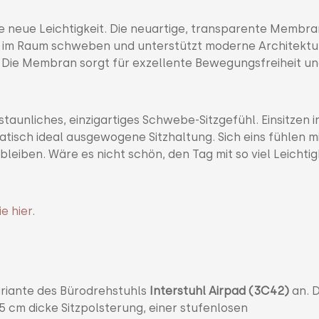
ne neue Leichtigkeit. Die neuartige, transparente Membran
t im Raum schweben und unterstützt moderne Architektu
au. Die Membran sorgt für exzellente Bewegungsfreiheit u
aunliches, einzigartiges Schwebe-Sitzgefühl. Einsitzen i
atisch ideal ausgewogene Sitzhaltung. Sich eins fühlen m
leiben. Wäre es nicht schön, den Tag mit so viel Leichtig
ie hier
.
Variante des Bürodrehstuhls
Interstuhl Airpad (3C42)
an. 
5 cm dicke Sitzpolsterung, einer stufenlosen