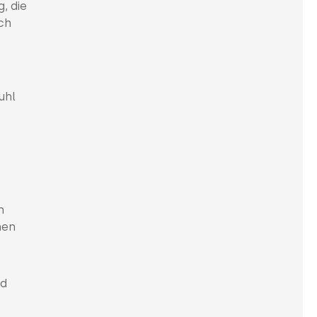
, die
ch
uhl
n
nen
nd