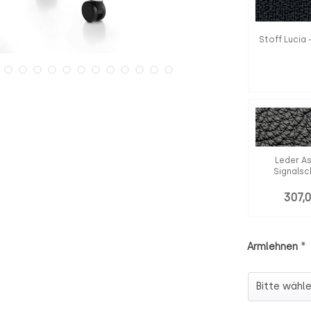
Stoff Lucia 
Leder A
Signals
307,
*
Armlehnen
Armlehnen