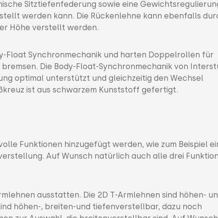
nische Sitztiefenfederung sowie eine Gewichtsregulierung
estellt werden kann. Die Rückenlehne kann ebenfalls dur
er Höhe verstellt werden.
ody-Float Synchronmechanik und harten Doppelrollen für
 bremsen. Die Body-Float-Synchronmechanik von Interst
altung optimal unterstützt und gleichzeitig den Wechsel
ßkreuz ist aus schwarzem Kunststoff gefertigt.
olle Funktionen hinzugefügt werden, wie zum Beispiel ei
everstellung. Auf Wunsch natürlich auch alle drei Funktio
-Armlehnen ausstatten. Die 2D T-Armlehnen sind höhen- u
sind höhen-, breiten-und tiefenverstellbar, dazu noch