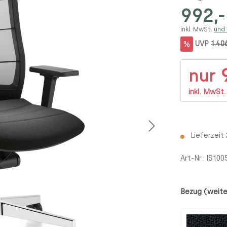
992,-
inkl. MwSt.
und
%
UVP
1.40
9
nur
inkl. MwSt
Lieferzeit
Art-Nr.:
IS100
Bezug (weite