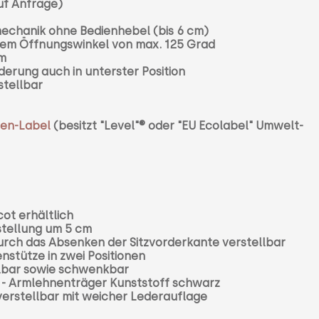
uf Anfrage)
chanik ohne Bedienhebel (bis 6 cm)
nem Öffnungswinkel von max. 125 Grad
mm
erung auch in unterster Position
stellbar
en-Label
(besitzt "Level"
® oder "EU Ecolabel" Umwelt-
ot erhältlich
rstellung um 5 cm
durch das Absenken der Sitzvorderkante verstellbar
nstütze in zwei Positionen
ellbar sowie schwenkbar
 - Armlehnenträger Kunststoff schwarz
verstellbar mit weicher Lederauflage