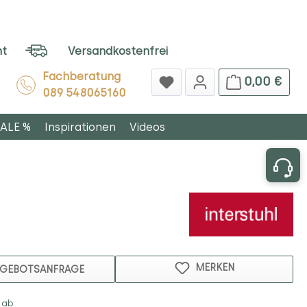
ht
Versandkostenfrei
Fachberatung
0,00 €
089 548065160
ALE %
Inspirationen
Videos
MERKEN
GEBOTSANFRAGE
 ab