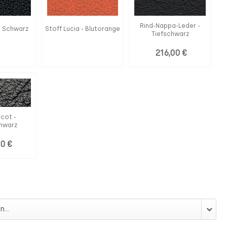
Rind-Nappa-Leder -
- Schwarz
Stoff Lucia - Blutorange
Tiefschwarz
216,00 €
scot -
chwarz
00 €