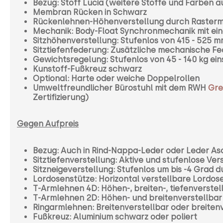
Bezug: Stoff Lucia (weitere Stoffe und Farben a
Membran Rücken in Schwarz
Rückenlehnen-Höhenverstellung durch Rasterme
Mechanik: Body-Float Synchronmechanik mit ei
Sitzhöhenverstellung: Stufenlos von 415 - 525 
Sitztiefenfederung: Zusätzliche mechanische Fed
Gewichtsregelung: Stufenlos von 45 - 140 kg ein
Kunstoff-Fußkreuz schwarz
Optional: Harte oder weiche Doppelrollen
Umweltfreundlicher Bürostuhl mit dem RWH
Gre
Zertifizierung)
Gegen Aufpreis
Bezug: Auch in Rind-Nappa-Leder oder Leder Asc
Sitztiefenverstellung: Aktive und stufenlose Ve
Sitzneigeverstellung: Stufenlos um bis -4 Grad 
Lordosenstütze: Horizontal verstellbare Lordose
T-Armlehnen 4D:
Höhen-, breiten-, tiefenverst
T-Armlehnen 2D: Höhen- und breitenverstellbar
Ringarmlehnen: Breitenverstellbar oder breiten
Fußkreuz: Aluminium schwarz oder poliert