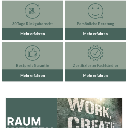
30 Tage Rückgaberecht
Persönliche Beratung
Mehr erfahren
Mehr erfahren
Bestpreis Garantie
Zertifizierter Fachhändler
Mehr erfahren
Mehr erfahren