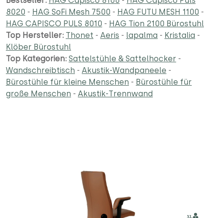
Bestseller:
HAG Capisco 8106
-
HAG Capisco Puls
8020
-
HAG SoFi Mesh 7500
-
HAG FUTU MESH 1100
-
HAG CAPISCO PULS 8010
-
HAG Tion 2100 Bürostuhl
Top Hersteller:
Thonet
-
Aeris
-
lapalma
-
Kristalia
-
Klöber Bürostuhl
Top Kategorien:
Sattelstühle & Sattelhocker
-
Wandschreibtisch
-
Akustik-Wandpaneele
-
Bürostühle für kleine Menschen
-
Bürostühle für
große Menschen
-
Akustik-Trennwand