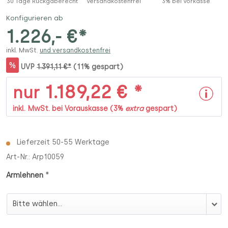
30 Tage Rückgaberecht
Versandkostenfrei
3% bei Vorkasse
Konfigurieren ab
1.226,- €*
inkl. MwSt.
und versandkostenfrei
%
UVP
1.391,11 €*
(11% gespart)
1.189,22 € *
nur
inkl. MwSt. bei Vorauskasse (3%
extra
gespart)
Lieferzeit 50-55 Werktage
Art-Nr.:
Arp10059
*
Armlehnen
Armlehnen