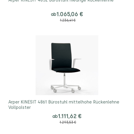
Arper KINESIT 4852 Bürostuhl niedrige Rückenlehne
1.065,06 €
ab
1.236,41 €
Arper KINESIT 4861 Bürostuhl mittelhohe Rückenlehne
Vollpolster
1.111,62 €
ab
1.293,53 €