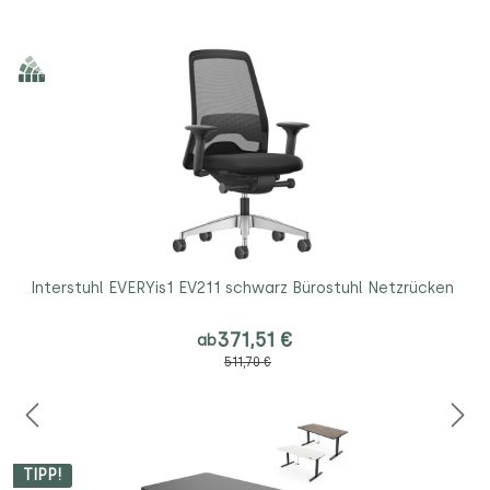
Interstuhl EVERYis1 EV211 schwarz Bürostuhl Netzrücken
371,51 €
ab
511,70 €
TIPP!