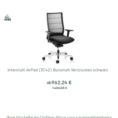
Interstuhl AirPad (3C42) Bürostuhl Netzrücken schwarz
962,24 €
ab
1.406,58 €
Ihre Vorteile im Online-Shop von raumweltenheiss