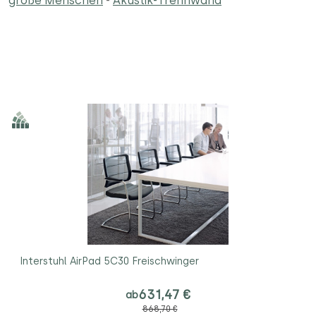
große Menschen
-
Akustik-Trennwand
Interstuhl AirPad 5C30 Freischwinger
631,47 €
ab
868,70 €