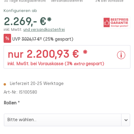
30 Tage Rückgaberecht
Versandkostenfrei
3% bei Vorkasse
Konfigurieren ab
2.269,- €*
inkl. MwSt.
und versandkostenfrei
%
UVP
3.026,17 €*
(25% gespart)
2.200,93 € *
nur
inkl. MwSt. bei Vorauskasse (3%
extra
gespart)
Lieferzeit 20-25 Werktage
Art-Nr.:
IS100580
*
Rollen
Rollen