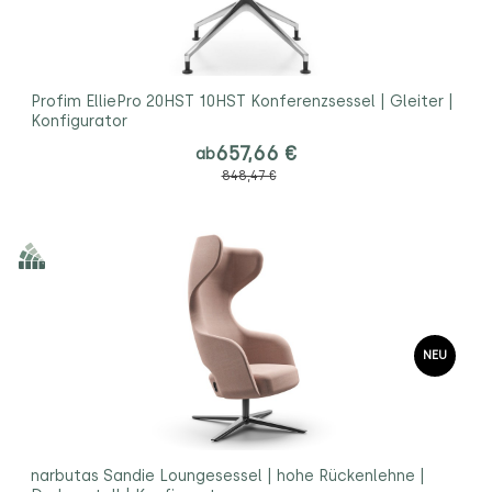
Profim ElliePro 20HST 10HST Konferenzsessel | Gleiter |
Konfigurator
657,66 €
ab
848,47 €
NEU
narbutas Sandie Loungesessel | hohe Rückenlehne |