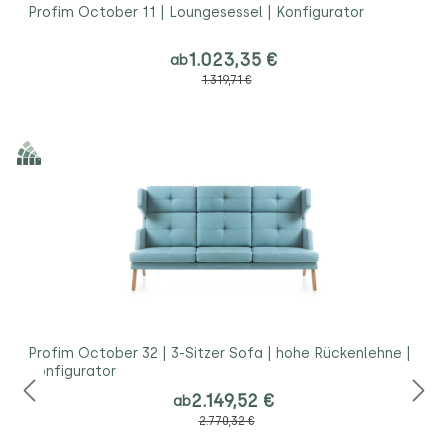
Profim October 11 | Loungesessel | Konfigurator
1.023,35 €
ab
1.319,71 €
Profim October 32 | 3-Sitzer Sofa | hohe Rückenlehne |
Konfigurator
2.149,52 €
ab
2.770,32 €