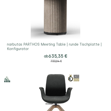
narbutas PARTHOS Meeting Table | runde Tischplatte |
Konfigurator
635,35 €
ab
733,04 €