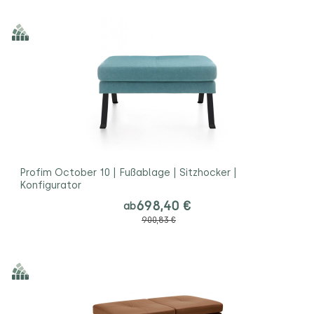
Profim October 10 | Fußablage | Sitzhocker |
Konfigurator
698,40 €
ab
900,83 €