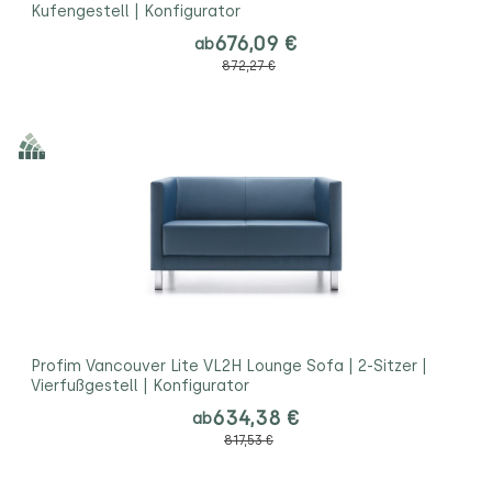
Kufengestell | Konfigurator
676,09 €
ab
872,27 €
Profim Vancouver Lite VL2H Lounge Sofa | 2-Sitzer |
Vierfußgestell | Konfigurator
634,38 €
ab
817,53 €