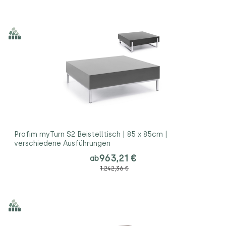
Profim myTurn S2 Beistelltisch | 85 x 85cm |
verschiedene Ausführungen
963,21 €
ab
1.242,36 €