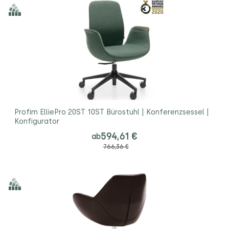
Profim ElliePro 20ST 10ST Bürostuhl | Konferenzsessel |
Konfigurator
594,61 €
ab
766,36 €