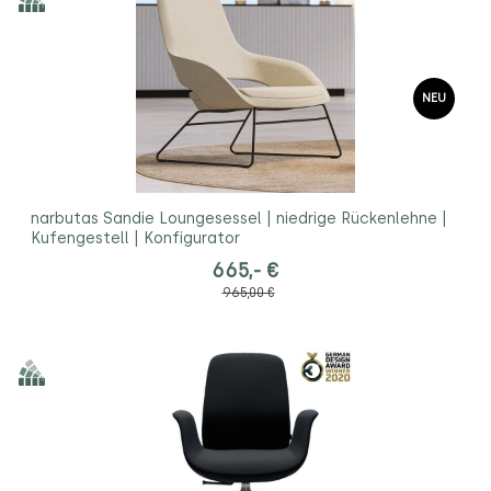
NEU
narbutas Sandie Loungesessel | niedrige Rückenlehne |
Kufengestell | Konfigurator
665,- €
965,00 €