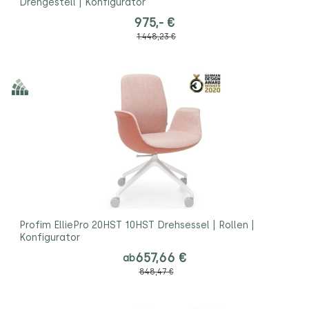
Drehgestell | Konfigurator
975,- €
1.448,23 €
Profim ElliePro 20HST 10HST Drehsessel | Rollen |
Konfigurator
657,66 €
ab
848,47 €