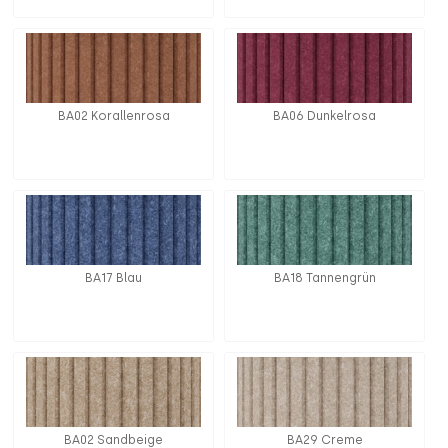
BA02 Korallenrosa
BA06 Dunkelrosa
BA17 Blau
BA18 Tannengrün
BA02 Sandbeige
BA29 Creme