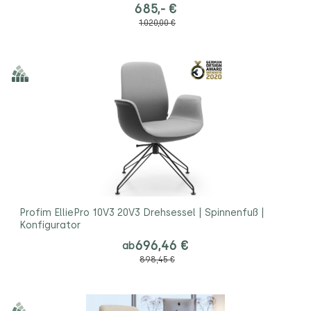
685,- €
1.020,00 €
Profim ElliePro 10V3 20V3 Drehsessel | Spinnenfuß |
Konfigurator
696,46 €
ab
898,45 €