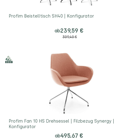
Profim Beistelltisch SH40 | Konfigurator
239,59 €
ab
309,40 €
Profim Fan 10 HS Drehsessel | Filzbezug Synergy |
Konfigurator
495,67 €
ab