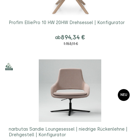
Profim ElliePro 10 HW 20HW Drehsessel | Konfigurator
894,34 €
ab
1.153,11 €
NEU
narbutas Sandie Loungesessel | niedrige Rückenlehne |
Drehgestell | Konfigurator