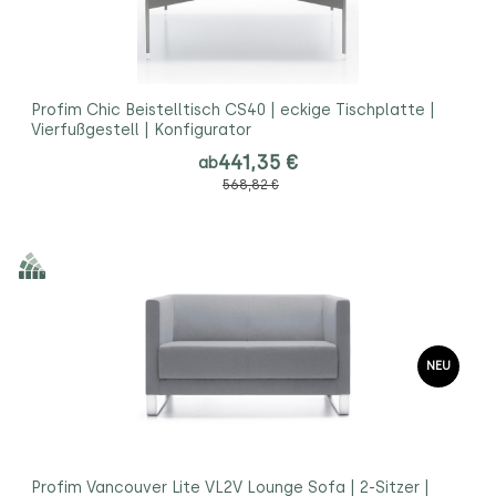
Profim Chic Beistelltisch CS40 | eckige Tischplatte |
Vierfußgestell | Konfigurator
441,35 €
ab
568,82 €
NEU
Profim Vancouver Lite VL2V Lounge Sofa | 2-Sitzer |