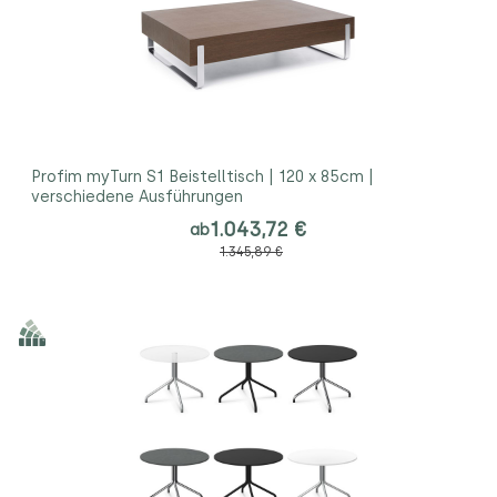
Profim myTurn S1 Beistelltisch | 120 x 85cm |
verschiedene Ausführungen
1.043,72 €
ab
1.345,89 €