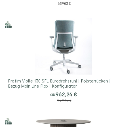
639,03 €
Profim Violle 130 SFL Bürodrehstuhl | Polsterrücken |
Bezug Main Line Flax | Konfigurator
962,24 €
ab
1.241,17 €