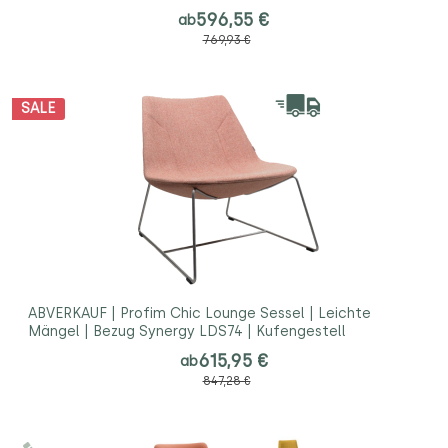
596,55 €
ab
769,93 €
SALE
ABVERKAUF | Profim Chic Lounge Sessel | Leichte
Mängel | Bezug Synergy LDS74 | Kufengestell
615,95 €
ab
847,28 €