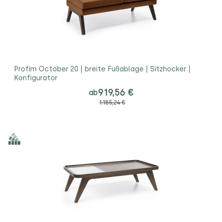
Profim October 20 | breite Fußablage | Sitzhocker |
Konfigurator
919,56 €
ab
1.185,24 €