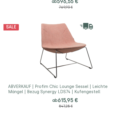
596,55 €
ab
769,93 €
SALE
ABVERKAUF | Profim Chic Lounge Sessel | Leichte
Mängel | Bezug Synergy LDS74 | Kufengestell
615,95 €
ab
847,28 €