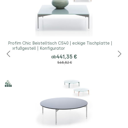
Profim Chic Beistelltisch CS40 | eckige Tischplatte |
Vierfußgestell | Konfigurator
441,35 €
ab
568,82 €