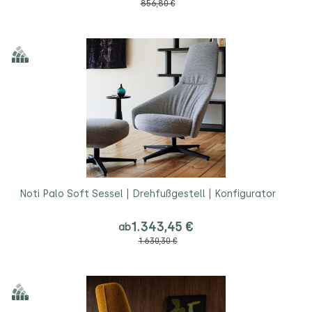
856,80 €
Noti Palo Soft Sessel | Drehfußgestell | Konfigurator
1.343,45 €
ab
1.630,30 €