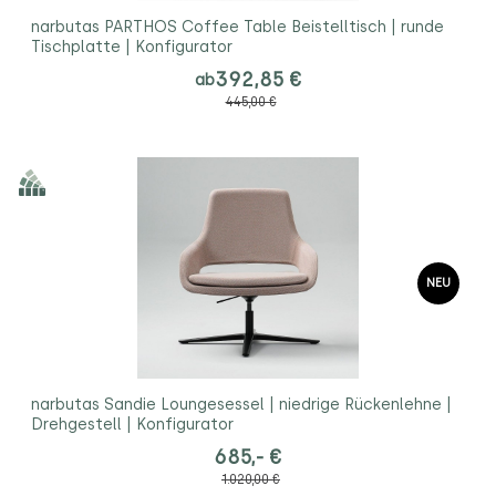
narbutas PARTHOS Coffee Table Beistelltisch | runde
Tischplatte | Konfigurator
392,85 €
ab
445,00 €
NEU
narbutas Sandie Loungesessel | niedrige Rückenlehne |
Drehgestell | Konfigurator
685,- €
1.020,00 €