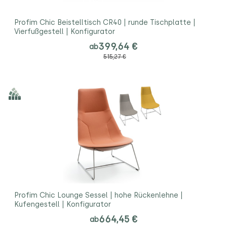
Profim Chic Beistelltisch CR40 | runde Tischplatte |
Vierfußgestell | Konfigurator
399,64 €
ab
515,27 €
Profim Chic Lounge Sessel | hohe Rückenlehne |
Kufengestell | Konfigurator
664,45 €
ab