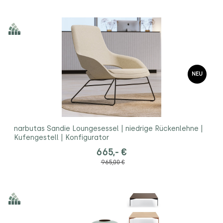
NEU
narbutas Sandie Loungesessel | niedrige Rückenlehne |
Kufengestell | Konfigurator
665,- €
965,00 €