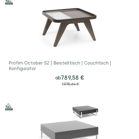
Profim October S2 | Beistelltisch | Couchtisch |
Konfigurator
789,58 €
ab
1.018,64 €