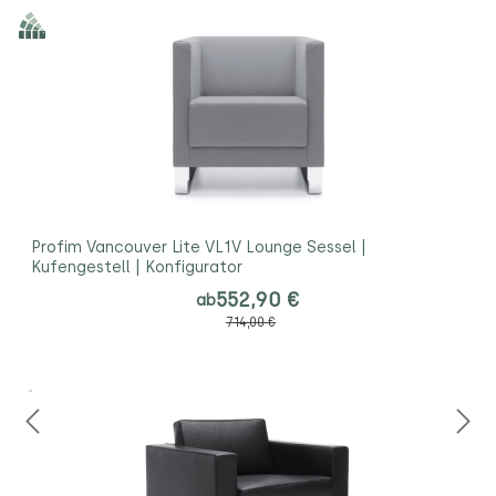
Profim Vancouver Lite VL1V Lounge Sessel |
Kufengestell | Konfigurator
552,90 €
ab
714,00 €