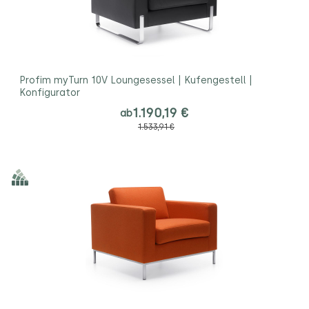
Profim myTurn 10V Loungesessel | Kufengestell |
Konfigurator
1.190,19 €
ab
1.533,91 €