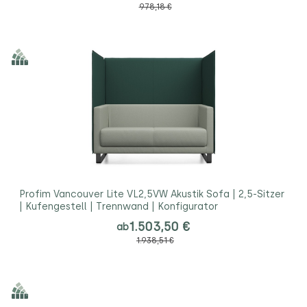
978,18 €
Profim Vancouver Lite VL2,5VW Akustik Sofa | 2,5-Sitzer
| Kufengestell | Trennwand | Konfigurator
1.503,50 €
ab
1.938,51 €