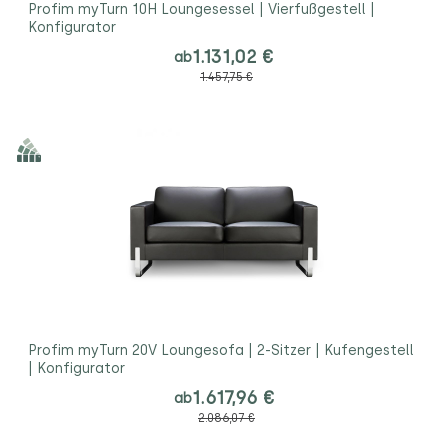
Profim myTurn 10H Loungesessel | Vierfußgestell |
Konfigurator
1.131,02 €
ab
1.457,75 €
Profim myTurn 20V Loungesofa | 2-Sitzer | Kufengestell
| Konfigurator
1.617,96 €
ab
2.086,07 €