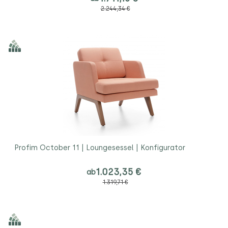
2.244,34 €
Profim October 11 | Loungesessel | Konfigurator
1.023,35 €
ab
1.319,71 €