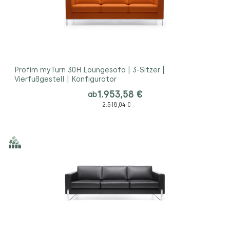
Profim myTurn 30H Loungesofa | 3-Sitzer |
Vierfußgestell | Konfigurator
1.953,58 €
ab
2.518,04 €