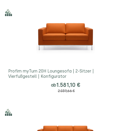
Profim myTurn 20H Loungesofa | 2-Sitzer |
Vierfußgestell | Konfigurator
1.581,10 €
ab
2.039,66 €