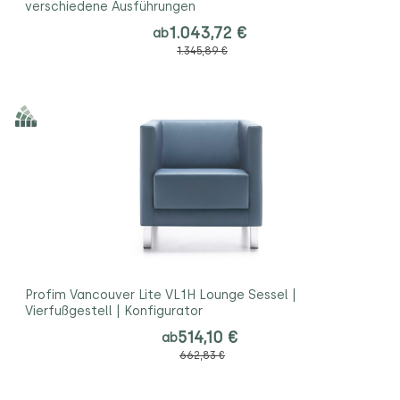
verschiedene Ausführungen
1.043,72 €
ab
1.345,89 €
Profim Vancouver Lite VL1H Lounge Sessel |
Vierfußgestell | Konfigurator
514,10 €
ab
662,83 €