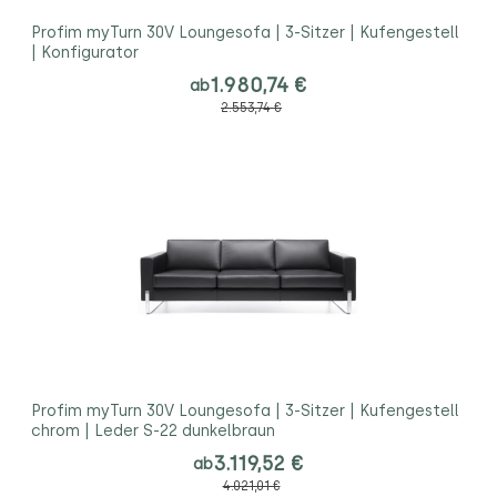
Profim myTurn 30V Loungesofa | 3-Sitzer | Kufengestell
| Konfigurator
1.980,74 €
ab
2.553,74 €
Profim myTurn 30V Loungesofa | 3-Sitzer | Kufengestell
chrom | Leder S-22 dunkelbraun
3.119,52 €
ab
4.021,01 €