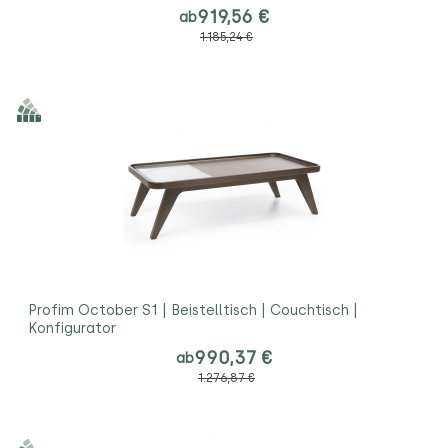
919,56 €
ab
1.185,24 €
Profim October S1 | Beistelltisch | Couchtisch |
Konfigurator
990,37 €
ab
1.276,87 €