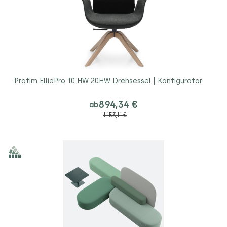
Profim ElliePro 10 HW 20HW Drehsessel | Konfigurator
894,34 €
ab
1.153,11 €