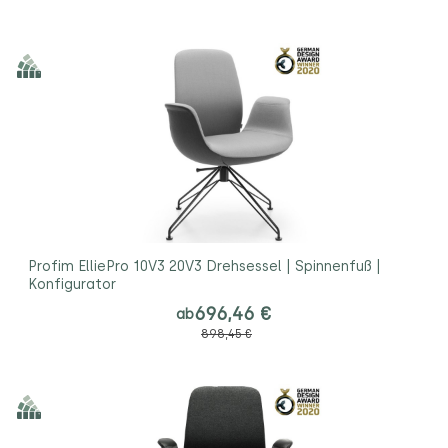
Profim ElliePro 10V3 20V3 Drehsessel | Spinnenfuß |
Konfigurator
696,46 €
ab
898,45 €