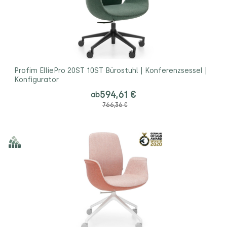
Profim ElliePro 20ST 10ST Bürostuhl | Konferenzsessel |
Konfigurator
594,61 €
ab
766,36 €