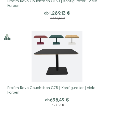
Profim Revo Couchtisch C150 | Konfigurator | viele
Farben
1.289,13 €
ab
1.662,43 €
Profim Revo Couchtisch C75 | Konfigurator | viele
Farben
695,49 €
ab
897,26 €