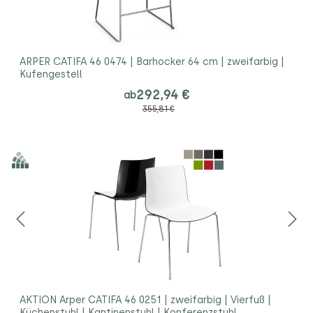
ARPER CATIFA 46 0474 | Barhocker 64 cm | zweifarbig |
Kufengestell
292,94 €
ab
355,81 €
AKTION Arper CATIFA 46 0251 | zweifarbig | Vierfuß |
Küchenstuhl | Kantinenstuhl | Konferenzstuhl