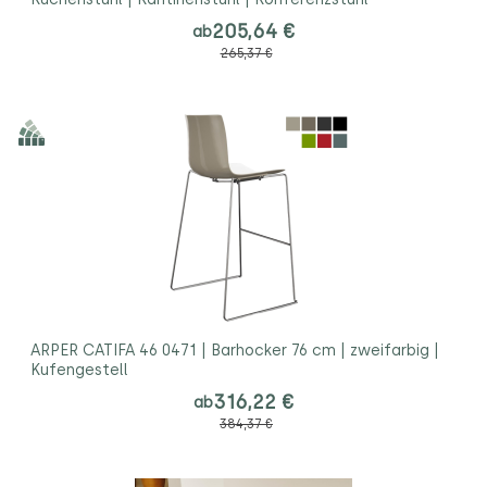
205,64 €
ab
265,37 €
ARPER CATIFA 46 0471 | Barhocker 76 cm | zweifarbig |
Kufengestell
316,22 €
ab
384,37 €