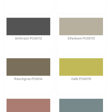
Anthrazit PO00112
Elfenbein PO00113
Rauchgrau PO0014
Gelb PO00115