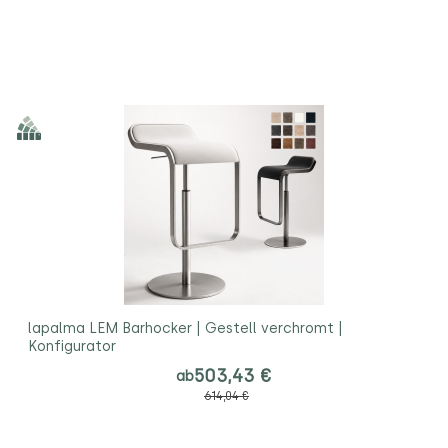
lapalma LEM Barhocker | Gestell verchromt |
Konfigurator
503,43 €
ab
614,04 €