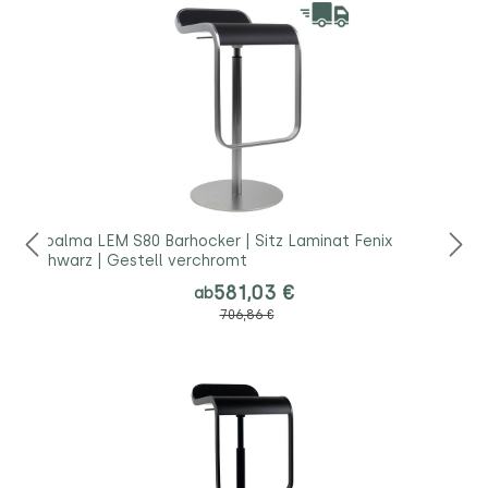
lapalma LEM S80 Barhocker | Sitz Laminat Fenix
schwarz | Gestell verchromt
581,03 €
ab
706,86 €