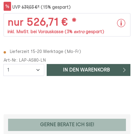
%
UVP
639,03 €*
(15% gespart)
526,71 € *
nur
inkl. MwSt. bei Vorauskasse (3%
extra
gespart)
Lieferzeit 15-20 Werktage (Mo-Fr)
Art-Nr.:
LAP-AS80-LN
Anzahl
IN DEN WARENKORB
GERNE BERATE ICH SIE!