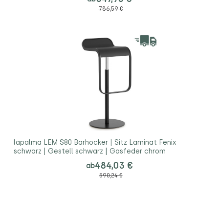
786,59 €
lapalma LEM S80 Barhocker | Sitz Laminat Fenix
schwarz | Gestell schwarz | Gasfeder chrom
484,03 €
ab
590,24 €