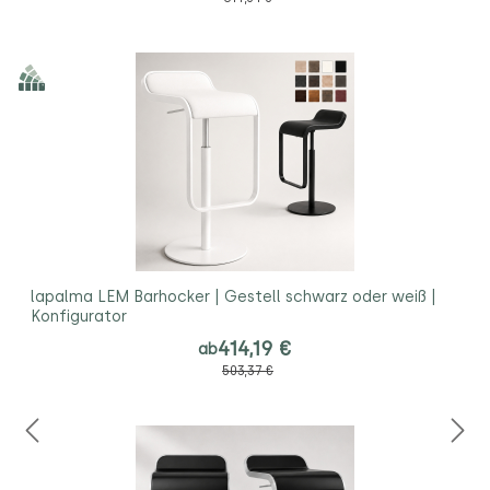
lapalma LEM Barhocker | Gestell schwarz oder weiß |
Konfigurator
414,19 €
ab
503,37 €