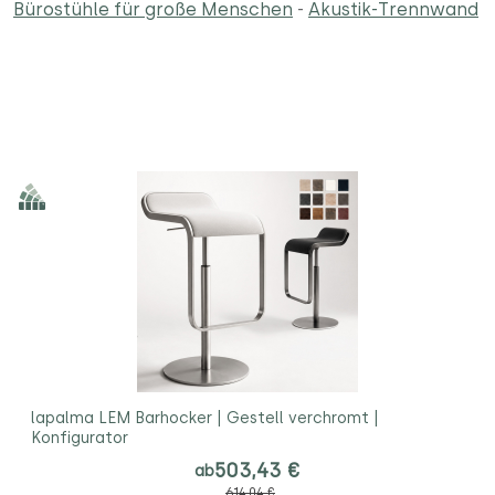
Bürostühle für große Menschen
-
Akustik-Trennwand
lapalma LEM Barhocker | Gestell verchromt |
Konfigurator
503,43 €
ab
614,04 €