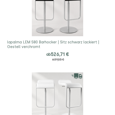
lapalma LEM S80 Barhocker | Sitz schwarz lackiert |
Gestell verchromt
526,71 €
ab
639,03 €