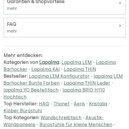
Garantien & Shopvorteile
FAQ
Mehr entdecken:
Kategorien von
Lapalma
:
Lapalma LEM
-
Lapalma
Barhocker
-
Lapalma KAI
-
Lapalma THIN
Bestseller:
Lapalma LEM Konfigurator
-
lapalma LEM
Barhocker Bunte Farben
-
Lapalma THIN Leder
-
lapalma YO Beistelltisch
-
lapalma BRIO H110
Hochtisch
Top Hersteller:
HAG
-
Thonet
-
Aeris
-
Kristalia
-
Klöber Bürostuhl
Top Kategorien:
Wandschreibtisch
-
Akustik-
Wandpaneele
-
Bürostühle für kleine Menschen
-