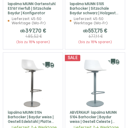
lapalma MIUNN Gartenstuhl
lapalma MIUNN S105
ES161 Vierfuß | Sitzschale
Barhocker | Sitzschale
Baydur | Konfigurator
Baydur schwarz | Holzgestell
Eiche schwarz
Lieferzeit 45-50
Lieferzeit 45-50
Werktage (Mo-Fr)
Werktage (Mo-Fr)
397,70 €
557,75 €
ab
ab
485,52 €
677,11 €
(bis zu 18% sparen)
(bis zu 18% sparen)
SALE
lapalma MIUNN S104
ABVERKAUF: lapalma MIUNN
Barhocker | Baydur weiss |
S104 Barhocker | Baydur
Gestell Edelstahl | Platte
weiss | Gestell Celeste |
rund
Platte rund
Lieferzeit 2-4 Werktage
Lieferzeit 2-4 Werktage