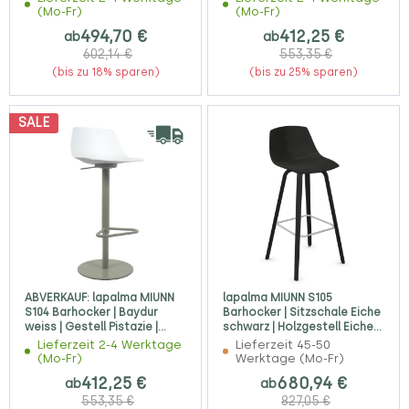
(Mo-Fr)
(Mo-Fr)
494,70 €
412,25 €
ab
ab
602,14 €
553,35 €
(bis zu 18% sparen)
(bis zu 25% sparen)
SALE
ABVERKAUF: lapalma MIUNN
lapalma MIUNN S105
S104 Barhocker | Baydur
Barhocker | Sitzschale Eiche
weiss | Gestell Pistazie |
schwarz | Holzgestell Eiche
Platte rund
schwarz offenporig
Lieferzeit 2-4 Werktage
Lieferzeit 45-50
(Mo-Fr)
Werktage (Mo-Fr)
412,25 €
680,94 €
ab
ab
553,35 €
827,05 €