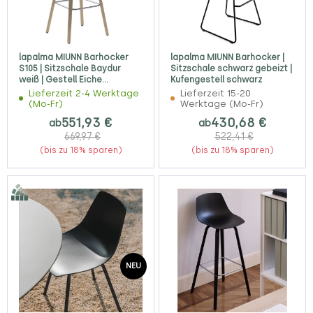
lapalma MIUNN Barhocker
lapalma MIUNN Barhocker |
S105 | Sitzschale Baydur
Sitzschale schwarz gebeizt |
weiß | Gestell Eiche
Kufengestell schwarz
gebleicht
Lieferzeit 2-4 Werktage
Lieferzeit 15-20
(Mo-Fr)
Werktage (Mo-Fr)
551,93 €
430,68 €
ab
ab
669,97 €
522,41 €
(bis zu 18% sparen)
(bis zu 18% sparen)
NEU