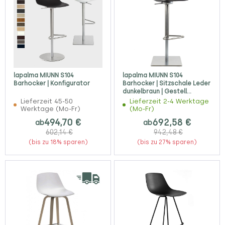
lapalma MIUNN S104
lapalma MIUNN S104
Barhocker | Konfigurator
Barhocker | Sitzschale Leder
dunkelbraun | Gestell
Edelstahl | Bodenplatte
Lieferzeit 45-50
Lieferzeit 2-4 Werktage
eckig
Werktage (Mo-Fr)
(Mo-Fr)
494,70 €
692,58 €
ab
ab
602,14 €
942,48 €
(bis zu 18% sparen)
(bis zu 27% sparen)