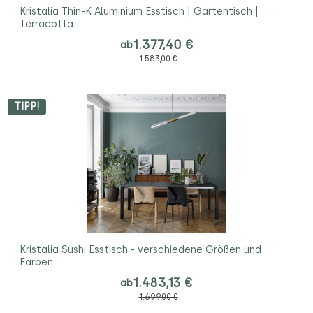
Kristalia Thin-K Aluminium Esstisch | Gartentisch |
Terracotta
1.377,40 €
ab
1.583,00 €
TIPP!
Kristalia Sushi Esstisch - verschiedene Größen und
Farben
1.483,13 €
ab
1.699,00 €