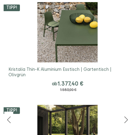
TIPP!
Kristalia Thin-K Aluminium Esstisch | Gartentisch |
Olivgrün
1.377,40 €
ab
1.583,00 €
TIPP!