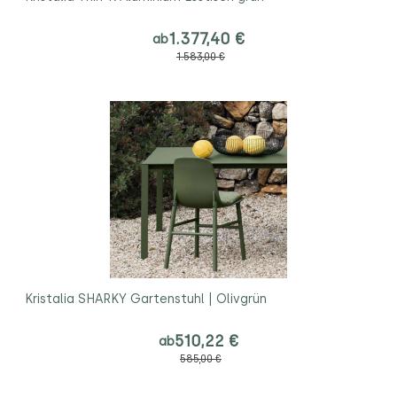
1.377,40 €
ab
1.583,00 €
Kristalia SHARKY Gartenstuhl | Olivgrün
510,22 €
ab
585,00 €