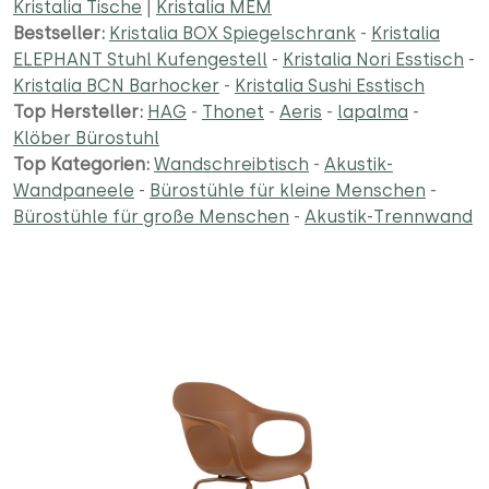
Kristalia Tische
|
Kristalia MEM
Bestseller:
Kristalia BOX Spiegelschrank
-
Kristalia
ELEPHANT Stuhl Kufengestell
-
Kristalia Nori Esstisch
-
Kristalia BCN Barhocker
-
Kristalia Sushi Esstisch
Top Hersteller:
HAG
-
Thonet
-
Aeris
-
lapalma
-
Klöber Bürostuhl
Top Kategorien:
Wandschreibtisch
-
Akustik-
Wandpaneele
-
Bürostühle für kleine Menschen
-
Bürostühle für große Menschen
-
Akustik-Trennwand