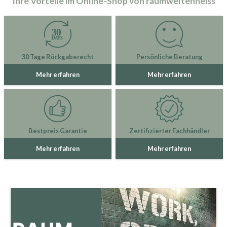
Ihre Vorteile im Online-Shop von raumweltenheiss
30 Tage Rückgaberecht
Persönliche Beratung
Mehr erfahren
Mehr erfahren
Bestpreis Garantie
Zertifizierter Fachhändler
Mehr erfahren
Mehr erfahren