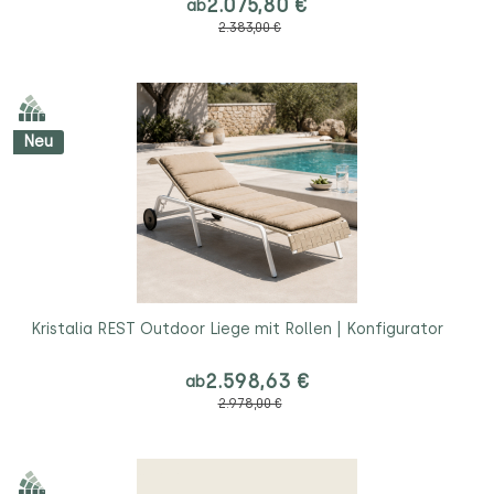
2.075,80 €
ab
2.383,00 €
Neu
Kristalia REST Outdoor Liege mit Rollen | Konfigurator
2.598,63 €
ab
2.978,00 €