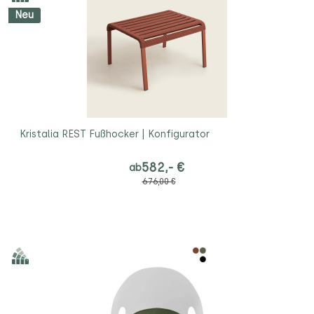
Neu
Kristalia REST Fußhocker | Konfigurator
582,- €
ab
676,00 €