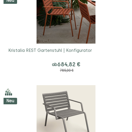
Neu
Kristalia REST Gartenstuhl | Konfigurator
684,82 €
ab
785,00 €
Neu