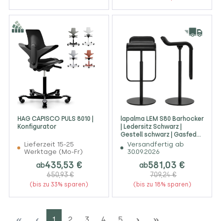
HAG CAPISCO PULS 8010 |
lapalma LEM S80 Barhocker
Konfigurator
| Ledersitz Schwarz |
Gestell schwarz | Gasfeder
schwarz
Lieferzeit 15-25
Versandfertig ab
Werktage (Mo-Fr)
30.09.2026
435,53 €
581,03 €
ab
ab
650,93 €
709,24 €
(bis zu 33% sparen)
(bis zu 18% sparen)
Seite
Seite
Seite
Seite
Seite
1
2
3
4
5