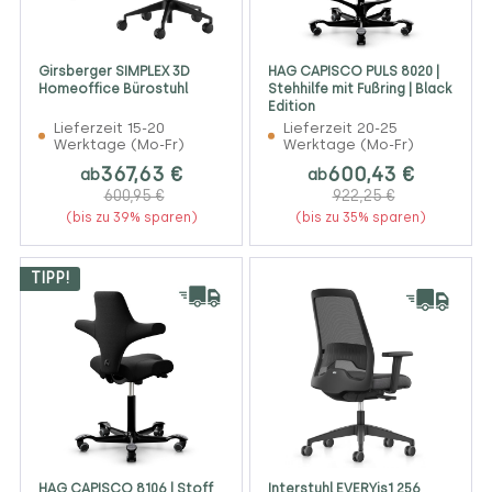
Girsberger SIMPLEX 3D
HAG CAPISCO PULS 8020 |
Homeoffice Bürostuhl
Stehhilfe mit Fußring | Black
Edition
Lieferzeit 15-20
Lieferzeit 20-25
Werktage (Mo-Fr)
Werktage (Mo-Fr)
367,63 €
600,43 €
ab
ab
600,95 €
922,25 €
(bis zu 39% sparen)
(bis zu 35% sparen)
TIPP!
HAG CAPISCO 8106 | Stoff
Interstuhl EVERYis1 256