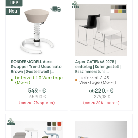
TIPP!
Neu
SONDERMODELL Aeris
Arper CATIFA 46 0278 |
Swopper Trend Macchiato
einfarbig | Kufengestell |
Brown | Gestell weiß |
Esszimmerstuhl |
Gleiter
Kantinenstuhl
Lieferzeit 1-3 Werktage
Lieferzeit 2-45
(Mo-Fr)
Werktage (Mo-Fr)
549,- €
220,- €
ab
659,00 €
276,08 €
(bis zu 17% sparen)
(bis zu 20% sparen)