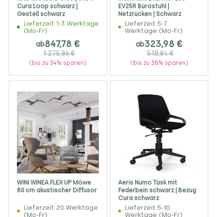
Cura Loop schwarz |
EV25R Bürostuhl |
Gestell schwarz
Netzrücken | Schwarz
Lieferzeit 1-3 Werktage
Lieferzeit 5-7
(Mo-Fr)
Werktage (Mo-Fr)
847,78 €
323,98 €
ab
ab
1.275,86 €
518,84 €
(bis zu 34% sparen)
(bis zu 38% sparen)
WINI WINEA FLEX UP Möwe
Aeris Numo Task mit
80 cm akustischer Diffusor
Federbein schwarz | Bezug
Cura schwarz
Lieferzeit 20 Werktage
Lieferzeit 5-10
(Mo-Fr)
Werktage (Mo-Fr)