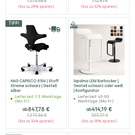
1.275,68 €
712,81 €
(bis zu 28% sparen)
(bis zu 32% sparen)
TIPP!
HAG CAPISCO 8106 | Stoff
lapalma LEM Barhocker |
Xtreme schwarz | Gestell
Gestell schwarz oder weiß
silber
| Konfigurator
Lieferzeit 1-3 Werktage
Lieferzeit 45-50
(Mo-Fr)
Werktage (Mo-Fr)
847,78 €
414,19 €
ab
ab
1.275,86 €
503,37 €
(bis zu 34% sparen)
(bis zu 18% sparen)