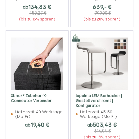
134,83 €
639,- €
ab
158,27 €
799,00 €
(bis zu 15% sparen)
(bis zu 20% sparen)
Xbrick® Zubehör: X-
lapalma LEM Barhocker |
Connector Verbinder
Gestell verchromt |
Konfigurator
Lieferzeit 40 Werktage
Lieferzeit 45-50
(Mo-Fr)
Werktage (Mo-Fr)
19,40 €
503,43 €
ab
ab
614,04 €
(bis zu 18% sparen)