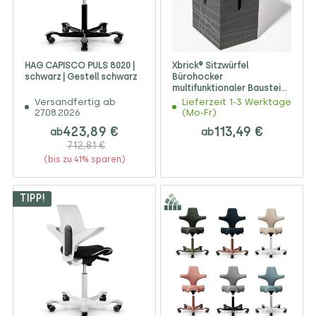
HAG CAPISCO PULS 8020 |
Xbrick® Sitzwürfel
schwarz | Gestell schwarz
Bürohocker
multifunktionaler Baustein
anthrazit-schwarz
Versandfertig ab
Lieferzeit 1-3 Werktage
27.08.2026
(Mo-Fr)
423,89 €
113,49 €
ab
ab
712,81 €
(bis zu 41% sparen)
TIPP!