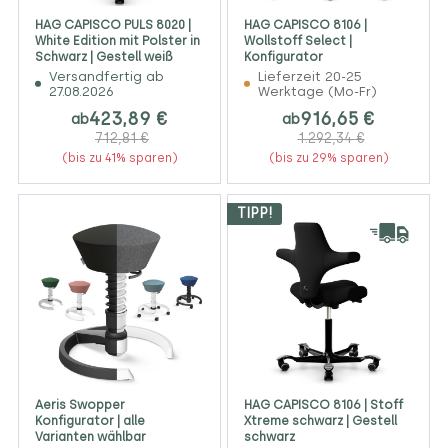
HAG CAPISCO PULS 8020 |
HAG CAPISCO 8106 |
White Edition mit Polster in
Wollstoff Select |
Schwarz | Gestell weiß
Konfigurator
Versandfertig ab
Lieferzeit 20-25
27.08.2026
Werktage (Mo-Fr)
423,89 €
916,65 €
ab
ab
712,81 €
1.292,34 €
(bis zu 41% sparen)
(bis zu 29% sparen)
TIPP!
Aeris Swopper
HAG CAPISCO 8106 | Stoff
Konfigurator | alle
Xtreme schwarz | Gestell
Varianten wählbar
schwarz