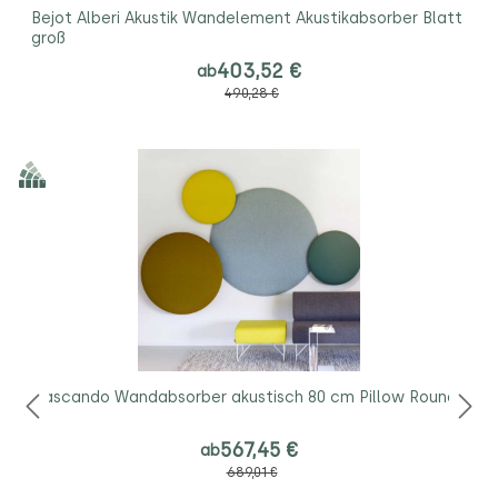
Bejot Alberi Akustik Wandelement Akustikabsorber Blatt
groß
403,52 €
ab
490,28 €
Cascando Wandabsorber akustisch 80 cm Pillow Round
567,45 €
ab
689,01 €