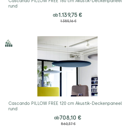
Cascando PILLOW FREE 160 cm Akustik-Deckenpaneel
rund
1.139,75 €
ab
1.385,16 €
Cascando PILLOW FREE 120 cm Akustik-Deckenpaneel
rund
708,10 €
ab
860,37 €