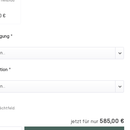
hellblau
0 €
*
gung
tigung
*
tion
rption
lichtfeld.
585,00 €
jetzt für nur