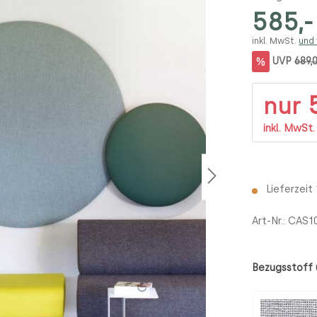
585,-
inkl. MwSt.
und
%
UVP
689,
5
nur
inkl. MwSt
Lieferzeit
Art-Nr.:
CAS1
Bezugsstoff 