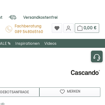
ht
Versandkostenfrei
Fachberatung
0,00 €
089 548065160
ALE %
Inspirationen
Videos
MERKEN
GEBOTSANFRAGE
 ab