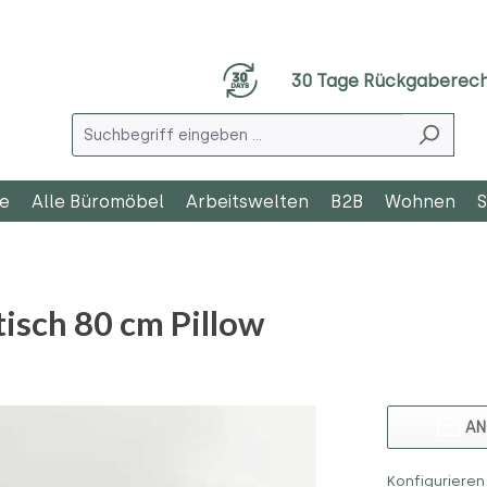
30 Tage Rückgaberec
le
Alle Büromöbel
Arbeitswelten
B2B
Wohnen
S
sch 80 cm Pillow
AN
Konfigurieren