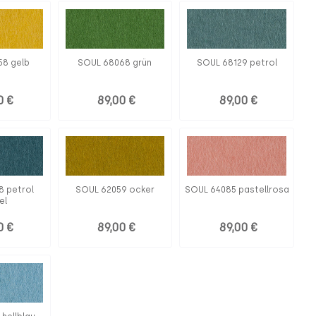
58 gelb
SOUL 68068 grün
SOUL 68129 petrol
0 €
89,00 €
89,00 €
8 petrol
SOUL 62059 ocker
SOUL 64085 pastellrosa
el
0 €
89,00 €
89,00 €