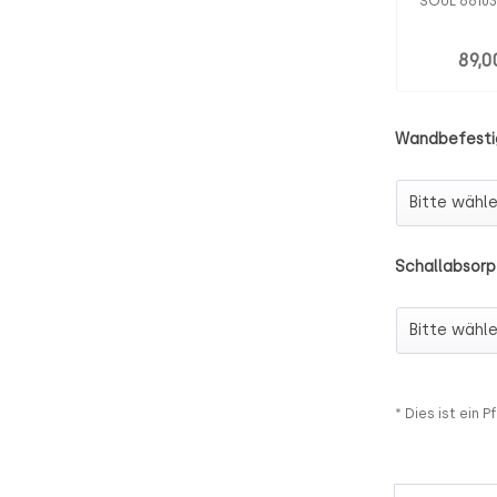
SOUL 66103 
89,0
Wandbefesti
Wandbefes
Schallabsorp
Schallabso
* Dies ist ein Pf
Anzahl