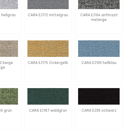
 hellgrau
CARA EJ172 mittelgrau
CARA EJ104 anthrazit
melange
2 beige
CARA EJ175 Ockergelb
CARA EJ105 hellblau
nge
85 grün
CARA EJ187 waldgrün
CARA EJ38 schwarz