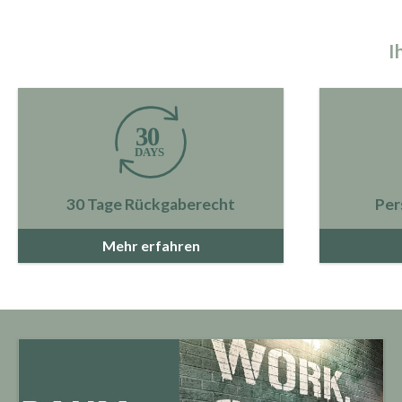
I
30 Tage Rückgaberecht
Per
Mehr erfahren