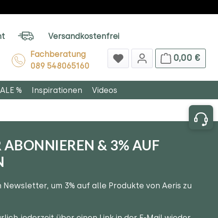
ht
Versandkostenfrei
Fachberatung
0,00 €
089 548065160
ALE %
Inspirationen
Videos
 ABONNIEREN & 3% AUF
N
 Newsletter, um 3% auf alle Produkte von Aeris zu
rlich jederzeit über einen Link in der E-Mail wieder