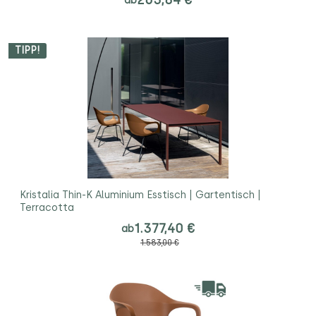
TIPP!
Kristalia Thin-K Aluminium Esstisch | Gartentisch |
Terracotta
1.377,40 €
ab
1.583,00 €