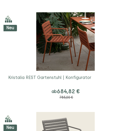
Neu
Kristalia REST Gartenstuhl | Konfigurator
684,82 €
ab
785,00 €
Neu