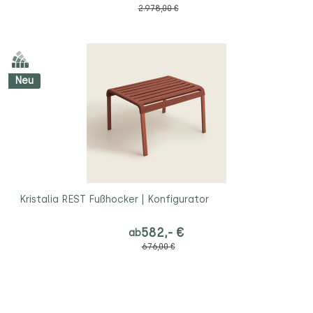
2.978,00 €
Neu
Kristalia REST Fußhocker | Konfigurator
582,- €
ab
676,00 €