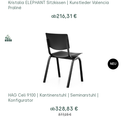
Kristalia ELEPHANT Sitzkissen | Kunstleder Valencia
Praliné
216,31 €
ab
NEU
HAG Celi 9100 | Kantinenstuhl | Seminarstuhl |
Konfigurator
328,83 €
ab
377,23 €