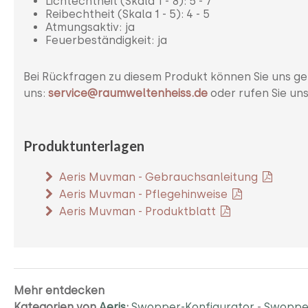
Lichtechtheit (Skala 1 - 8): 5 - 7
Reibechtheit (Skala 1 - 5): 4 - 5
Atmungsaktiv: ja
Feuerbeständigkeit: ja
Bei Rückfragen zu diesem Produkt können Sie uns ge
uns:
service@raumweltenheiss.de
oder rufen Sie un
Produktunterlagen
Aeris Muvman - Gebrauchsanleitung
Aeris Muvman - Pflegehinweise
Aeris Muvman - Produktblatt
Mehr entdecken
Kategorien von
Aeris
:
Swopper-Konfigurator
-
Swopper