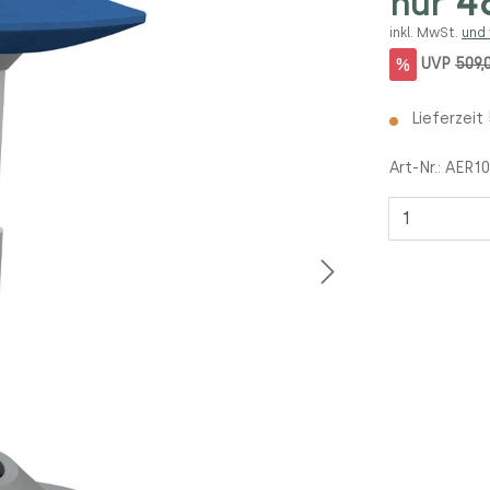
48
nur
inkl. MwSt.
und
%
UVP
509,
Lieferzeit
Art-Nr.:
AER10
Anzahl