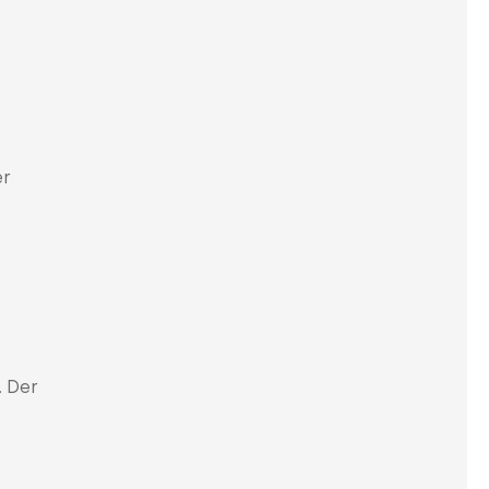
er
. Der