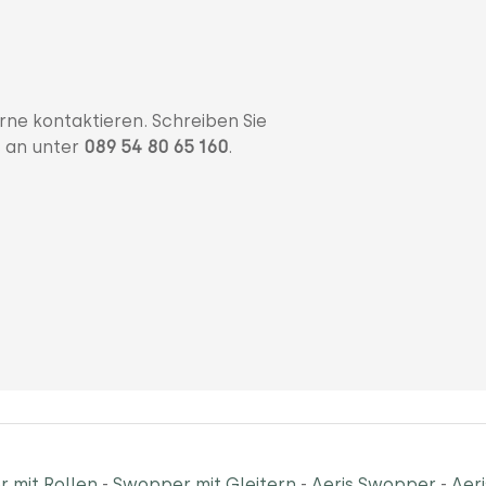
rne kontaktieren. Schreiben Sie
s an unter
089 54 80 65 160
.
 mit Rollen
-
Swopper mit Gleitern
-
Aeris Swopper
-
Aer