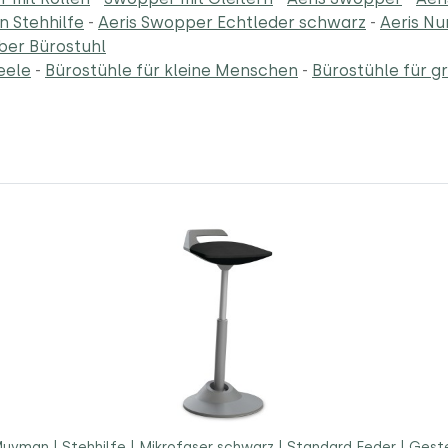
 Stehhilfe
-
Aeris Swopper Echtleder schwarz
-
Aeris N
ber Bürostuhl
eele
-
Bürostühle für kleine Menschen
-
Bürostühle für 
Muvman | Stehhilfe | Mikrofaser schwarz | Standard Feder | Geste