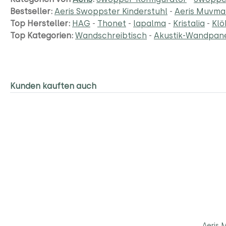
Bestseller:
Aeris Swoppster Kinderstuhl
-
Aeris Muvman
Top Hersteller:
HAG
-
Thonet
-
lapalma
-
Kristalia
-
Klö
Top Kategorien:
Wandschreibtisch
-
Akustik-Wandpan
Kunden kauften auch
Aeris 