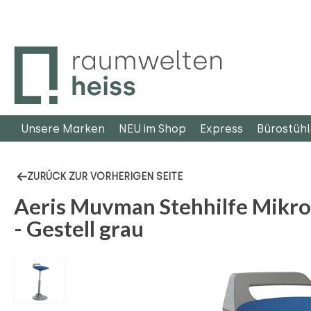
m Hauptinhalt springen
Zur Suche springen
Zur Hauptnavigation springen
Unsere Marken
NEU im Shop
Express
Bürostüh
ZURÜCK ZUR VORHERIGEN SEITE
Aeris Muvman Stehhilfe Mikro
- Gestell grau
Bildergalerie überspringen