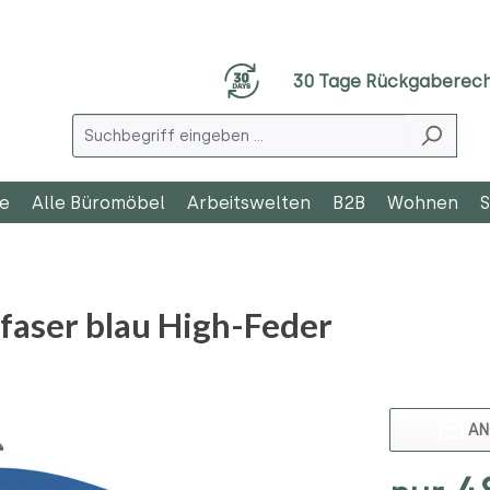
30 Tage Rückgaberec
le
Alle Büromöbel
Arbeitswelten
B2B
Wohnen
S
faser blau High-Feder
AN