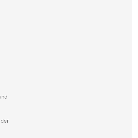
 und
 der