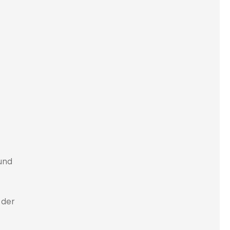
 und
 der