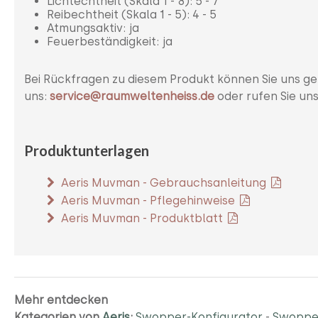
Lichtechtheit (Skala 1 - 8): 5 - 7
Reibechtheit (Skala 1 - 5): 4 - 5
Atmungsaktiv: ja
Feuerbeständigkeit: ja
Bei Rückfragen zu diesem Produkt können Sie uns ge
uns:
service@raumweltenheiss.de
oder rufen Sie un
Produktunterlagen
Aeris Muvman - Gebrauchsanleitung
Aeris Muvman - Pflegehinweise
Aeris Muvman - Produktblatt
Mehr entdecken
Kategorien von
Aeris
:
Swopper-Konfigurator
-
Swopper