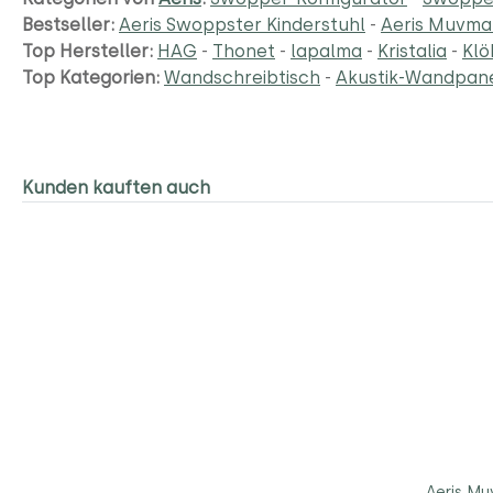
Bestseller:
Aeris Swoppster Kinderstuhl
-
Aeris Muvman
Top Hersteller:
HAG
-
Thonet
-
lapalma
-
Kristalia
-
Klö
Top Kategorien:
Wandschreibtisch
-
Akustik-Wandpan
Kunden kauften auch
Aeris Mu