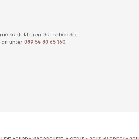
rne kontaktieren. Schreiben Sie
s an unter
089 54 80 65 160
.
 mit Rollen
-
Swopper mit Gleitern
-
Aeris Swopper
-
Aer