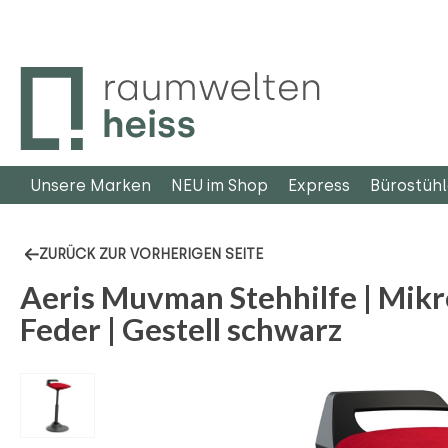
m Hauptinhalt springen
Zur Suche springen
Zur Hauptnavigation springen
Unsere Marken
NEU im Shop
Express
Bürostüh
ZURÜCK ZUR VORHERIGEN SEITE
Aeris Muvman Stehhilfe | Mikro
Feder | Gestell schwarz
Bildergalerie überspringen