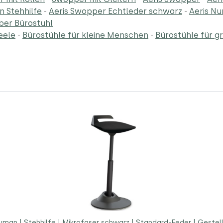
 Stehhilfe
-
Aeris Swopper Echtleder schwarz
-
Aeris N
ber Bürostuhl
eele
-
Bürostühle für kleine Menschen
-
Bürostühle für 
vman | Stehhilfe | Mikrofaser schwarz | Standard-Feder | Gestel