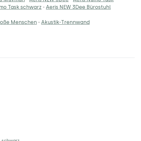
umo Task schwarz
-
Aeris NEW 3Dee Bürostuhl
große Menschen
-
Akustik-Trennwand
l schwarz