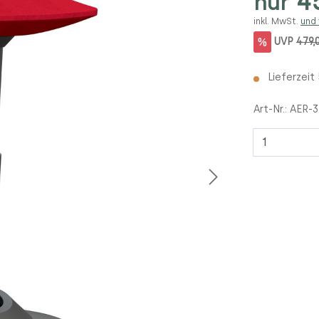
45
nur
inkl. MwSt.
und
%
UVP
479,
Lieferzeit
Art-Nr.:
AER-
Anzahl