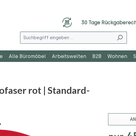
30 Tage Rückgaberec
le
Alle Büromöbel
Arbeitswelten
B2B
Wohnen
S
faser rot | Standard-
AN