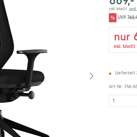
669,-
inkl. MwSt.
und
%
UVP
760,
6
nur
inkl. MwSt
Lieferzeit
Art-Nr.:
FM-A
Anzahl