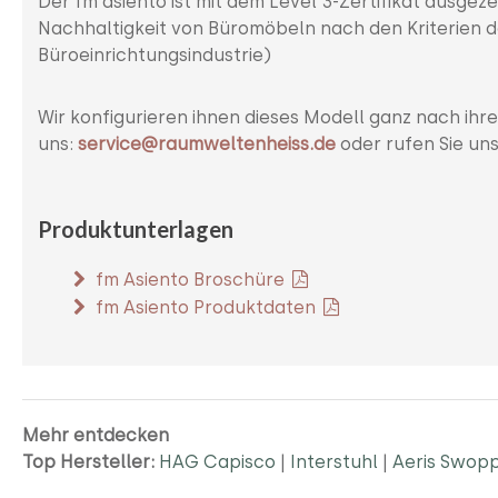
Der fm asiento ist mit dem Level 3-Zertifikat ausgez
Nachhaltigkeit von Büromöbeln nach den Kriterien 
Büroeinrichtungsindustrie)
Wir konfigurieren ihnen dieses Modell ganz nach ihr
uns:
service@raumweltenheiss.de
oder rufen Sie un
Produktunterlagen
fm Asiento Broschüre
fm Asiento Produktdaten
Mehr entdecken
Top Hersteller:
HAG Capisco
|
Interstuhl
|
Aeris Swop