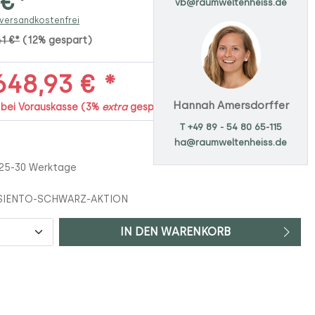
 €*
vb@raumweltenheiss.de
 versandkostenfrei
41 €*
(12% gespart)
48,93 € *
Hannah Amersdorffer
. bei Vorauskasse (3%
extra
gespart)
T +49 89 - 54 80 65-115
ha@raumweltenheiss.de
 25-30 Werktage
SIENTO-SCHWARZ-AKTION
IN DEN WARENKORB