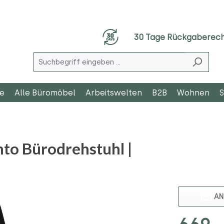
30 Tage Rückgaberec
le
Alle Büromöbel
Arbeitswelten
B2B
Wohnen
S
o Bürodrehstuhl |
AN