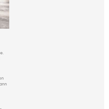
e.
d
on
kann