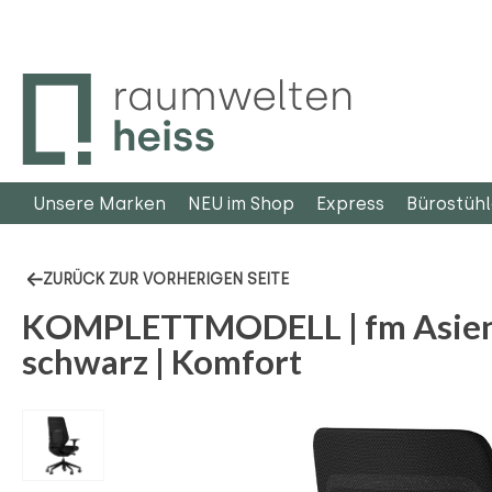
m Hauptinhalt springen
Zur Suche springen
Zur Hauptnavigation springen
Unsere Marken
NEU im Shop
Express
Bürostüh
ZURÜCK ZUR VORHERIGEN SEITE
KOMPLETTMODELL | fm Asient
schwarz | Komfort
Bildergalerie überspringen