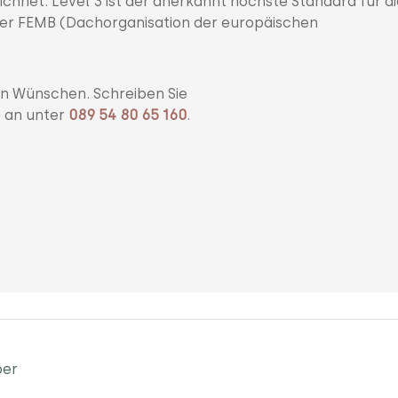
eichnet. Level 3 ist der anerkannt höchste Standard für d
der FEMB (Dachorganisation der europäischen
en Wünschen. Schreiben Sie
s an unter
089 54 80 65 160
.
per