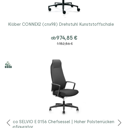
Klöber CONNEX2 (cnx98) Drehstuhl Kunststoffschale
974,85 €
ab
1.182,86 €
Züco SELVIO E 0156 Chefsessel | Hoher Polsterrücken |
Konfigurator