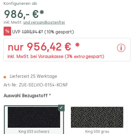
Konfigurieren ab
986,- €*
inkl. MwSt.
und versandkostenfrei
%
UVP
1.095,94 €*
(10% gespart)
956,42 € *
nur
inkl. MwSt. bei Vorauskasse (3%
extra
gespart)
Lieferzeit 25 Werktage
Art-Nr.:
ZUE-SELVIO-0154-KONF
*
Auswahl Bezugsstoff
King 033 schwarz
King 030 grau