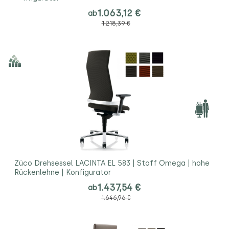
1.063,12 €
ab
1.218,39 €
Züco Drehsessel LACINTA EL 583 | Stoff Omega | hohe
Rückenlehne | Konfigurator
1.437,54 €
ab
1.646,96 €