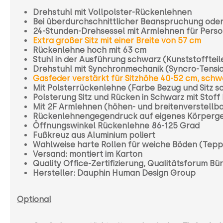
Drehstuhl mit Vollpolster-Rückenlehnen
Bei überdurchschnittlicher Beanspruchung oder
24-Stunden-Drehsessel mit Armlehnen für Perso
Extra großer Sitz mit einer Breite von 57 cm
Rückenlehne hoch mit 63 cm
Stuhl in der Ausführung schwarz (Kunststoffteil
Drehstuhl mit Synchronmechanik (Syncro-Tensi
Gasfeder verstärkt für Sitzhöhe 40-52 cm, schw
Mit Polsterrückenlehne (Farbe Bezug und Sitz s
Polsterung Sitz und Rücken in Schwarz mit Stoff
Mit 2F Armlehnen (höhen- und breitenverstellb
Rückenlehnengegendruck auf eigenes Körpergewi
Öffnungswinkel Rückenlehne 86-125 Grad
Fußkreuz aus Aluminium poliert
Wahlweise harte Rollen für weiche Böden (Tepp
Versand: montiert im Karton
Quality Office-Zertifizierung, Qualitätsforum Bü
Hersteller: Dauphin Human Design Group
Optional