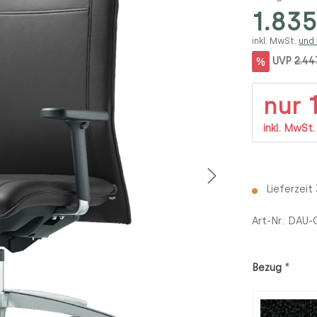
1.835
inkl. MwSt.
und
%
UVP
2.44
1
nur
inkl. MwSt
Lieferzeit
Art-Nr.:
DAU-
*
Bezug