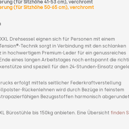
rung (für Sitzhöhe 41-53 cm), verchromt
erung (für Sitzhöhe 50-65 cm), verchromt
h
XXL Drehsessel eignen sich für Personen mit einem
Tension®-Technik sorgt in Verbindung mit den schlanken
z in hochwertigem Premium-Leder für ein genussreiches
Ende eines langen Arbeitstages noch entspannt die richt
kenstütze sind speziell für den 24-Stunden-Einsatz angel
cks erfolgt mittels seitlicher Federkraftverstellung
ollpolster-Rückenlehnen wird durch Bezüge in feinstem
strapazierfähigen Bezugsstoffen harmonisch abgerundet
XL Bürostühle bis 150kg anbieten. Eine Übersicht
finden S