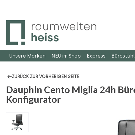
m Hauptinhalt springen
Zur Suche springen
Zur Hauptnavigation springen
Unsere Marken
NEU im Shop
Express
Bürostüh
ZURÜCK ZUR VORHERIGEN SEITE
Dauphin Cento Miglia 24h Bür
Konfigurator
Bildergalerie überspringen