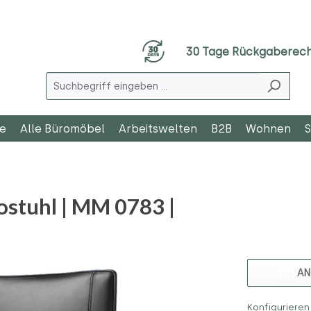
30 Tage Rückgaberec
le
Alle Büromöbel
Arbeitswelten
B2B
Wohnen
S
ostuhl | MM 0783 |
AN
Konfigurieren