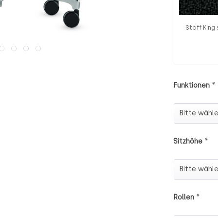
Stoff King
*
Funktionen
Funktionen
*
Sitzhöhe
Sitzhöhe
*
Rollen