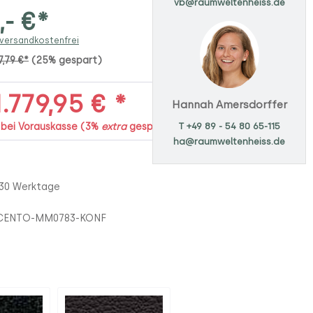
vb@raumweltenheiss.de
,- €*
 versandkostenfrei
7,79 €*
(25% gespart)
.779,95 € *
Hannah Amersdorffer
T +49 89 - 54 80 65-115
. bei Vorauskasse (3%
extra
gespart)
ha@raumweltenheiss.de
 30 Werktage
CENTO-MM0783-KONF