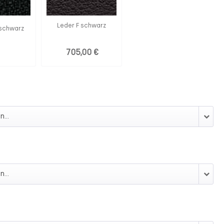
Leder F schwarz
 schwarz
705,00 €