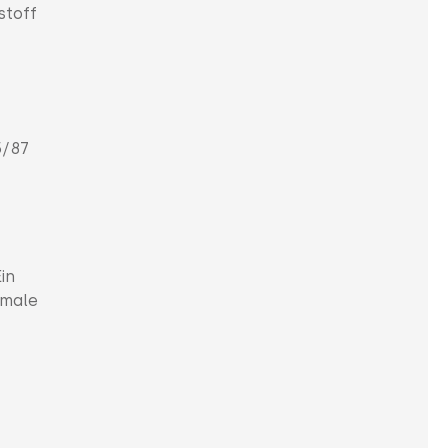
stoff
5/87
in
kmale