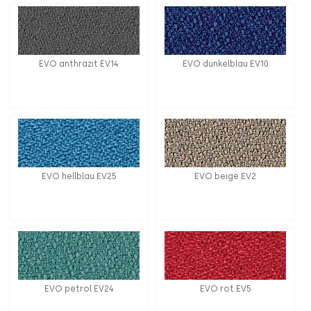
EVO anthrazit EV14
EVO dunkelblau EV10
EVO hellblau EV25
EVO beige EV2
EVO petrol EV24
EVO rot EV5