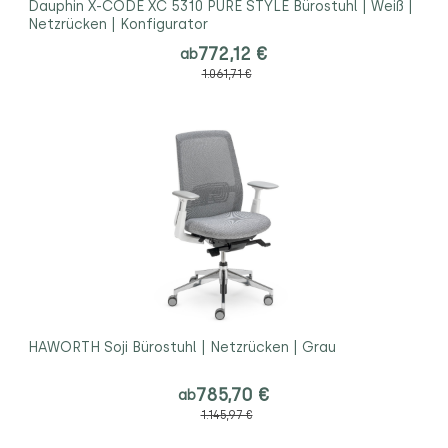
Dauphin X-CODE XC 5310 PURE STYLE Bürostuhl | Weiß |
Netzrücken | Konfigurator
772,12 €
ab
1.061,71 €
HAWORTH Soji Bürostuhl | Netzrücken | Grau
785,70 €
ab
1.145,97 €