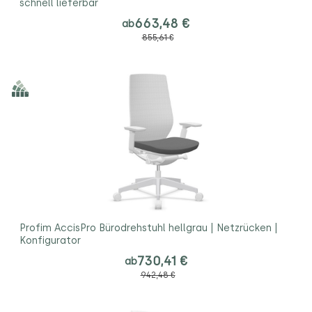
schnell lieferbar
663,48 €
ab
855,61 €
Profim AccisPro Bürodrehstuhl hellgrau | Netzrücken |
Konfigurator
730,41 €
ab
942,48 €