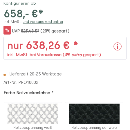
Konfigurieren ab
658,- €*
inkl. MwSt.
und versandkostenfrei
%
UVP
823,48 €*
(20% gespart)
638,26 € *
nur
inkl. MwSt. bei Vorauskasse (3%
extra
gespart)
Lieferzeit 20-25 Werktage
Art-Nr.:
PRO10002
*
Farbe Netzrückenlehne
Netzbespannung weiß
Netzbespannung schwarz