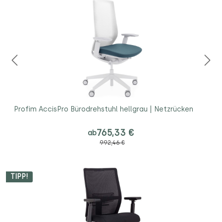
Profim AccisPro Bürodrehstuhl hellgrau | Netzrücken
765,33 €
ab
992,46 €
TIPP!