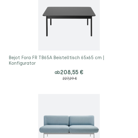
Bejot Fora FR TB65A Beistelltisch 65x65 cm |
Konfigurator
208,55 €
ab
227,29 €