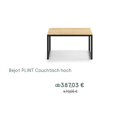
Bejot PLINT Couchtisch hoch
387,03 €
ab
470,05 €