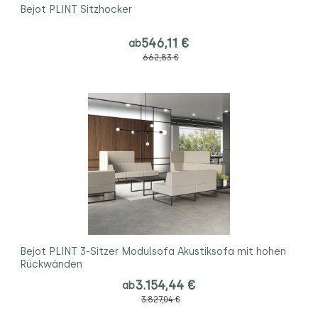
Bejot PLINT Sitzhocker
546,11 €
ab
662,83 €
Bejot PLINT 3-Sitzer Modulsofa Akustiksofa mit hohen
Rückwänden
3.154,44 €
ab
3.827,04 €