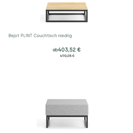
Bejot PLINT Couchtisch niedrig
403,52 €
ab
490,28 €