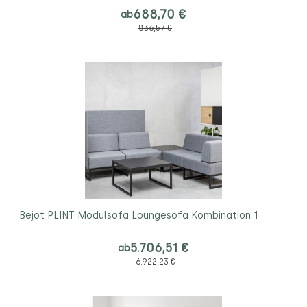
688,70 €
ab
836,57 €
Bejot PLINT Modulsofa Loungesofa Kombination 1
5.706,51 €
ab
6.922,23 €