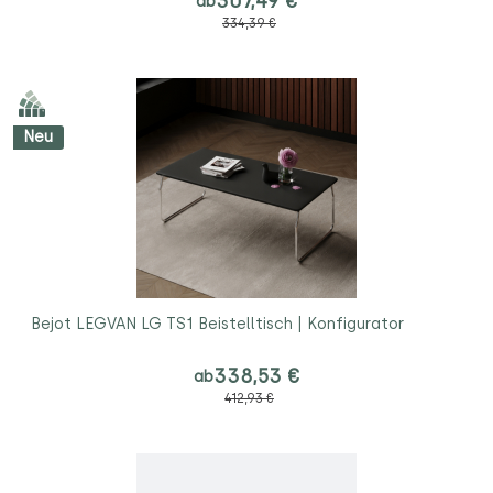
307,49 €
ab
334,39 €
Neu
Bejot LEGVAN LG TS1 Beistelltisch | Konfigurator
338,53 €
ab
412,93 €