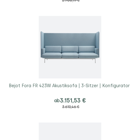
2.788,17 €
Bejot Fora FR 423W Akustiksofa | 3-Sitzer | Konfigurator
3.151,53 €
ab
3.610,46 €