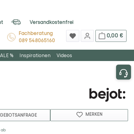
ht
Versandkostenfrei
Fachberatung
0,00 €
089 548065160
ALE %
Inspirationen
Videos
MERKEN
GEBOTSANFRAGE
 ab