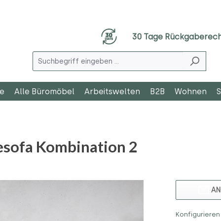
30 Tage Rückgaberec
le
Alle Büromöbel
Arbeitswelten
B2B
Wohnen
S
esofa Kombination 2
AN
Konfigurieren