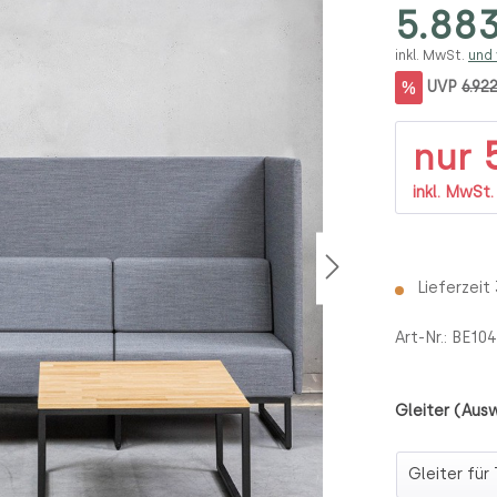
5.883
inkl. MwSt.
und
%
UVP
6.92
5
nur
inkl. MwSt
Lieferzeit
Art-Nr.:
BE104
Gleiter (Ausw
Gleiter (Au