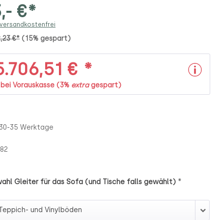
,- €*
 versandkostenfrei
2,23 €*
(15% gespart)
.706,51 € *
. bei Vorauskasse (3%
extra
gespart)
 30-35 Werktage
82
*
ahl Gleiter für das Sofa (und Tische falls gewählt)
swahl Gleiter für das Sofa (und Tische falls gewählt)