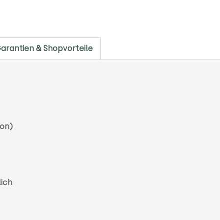
arantien & Shopvorteile
lon)
lich