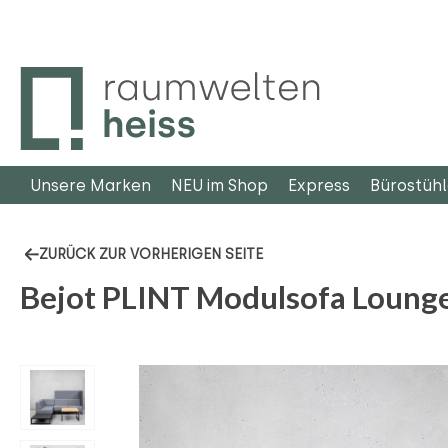
m Hauptinhalt springen
Zur Suche springen
Zur Hauptnavigation springen
Unsere Marken
NEU im Shop
Express
Bürostüh
ZURÜCK ZUR VORHERIGEN SEITE
Bejot PLINT Modulsofa Loung
Bildergalerie überspringen