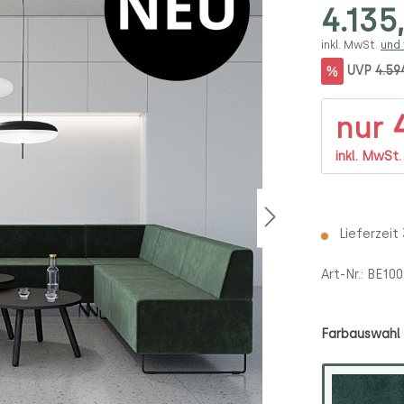
4.135
inkl. MwSt.
und
%
UVP
4.59
4
nur
inkl. MwSt
Lieferzeit
Art-Nr.:
BE100
Farbauswahl