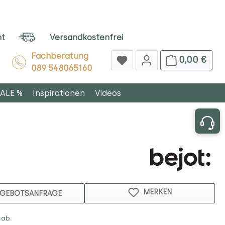
ht
Versandkostenfrei
Fachberatung
0,00 €
089 548065160
ALE %
Inspirationen
Videos
MERKEN
GEBOTSANFRAGE
 ab