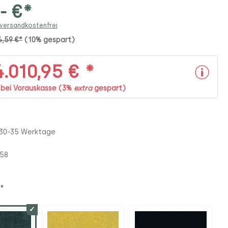
,- €*
 versandkostenfrei
4,59 €*
(10% gespart)
.010,95 € *
. bei Vorauskasse (3%
extra
gespart)
 30-35 Werktage
58
*