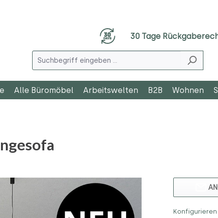
30 Tage Rückgaberec
le
Alle Büromöbel
Arbeitswelten
B2B
Wohnen
S
ngesofa
AN
Konfigurieren