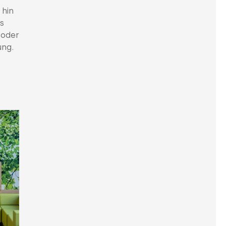
 hin
s
(oder
ung.