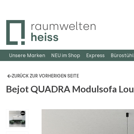
m Hauptinhalt springen
Zur Suche springen
Zur Hauptnavigation springen
Unsere Marken
NEU im Shop
Express
Bürostüh
ZURÜCK ZUR VORHERIGEN SEITE
Bejot QUADRA Modulsofa Lou
Bildergalerie überspringen