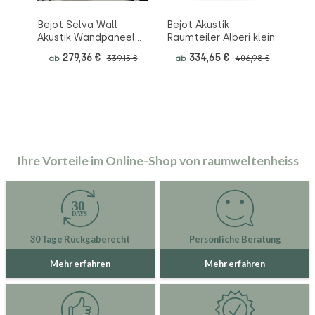
t
Bejot Selva Wall
Bejot Akustik
Bej
Akustik Wandpaneel
Raumteiler Alberi klein
Aku
rund
qua
ge
279,36 €
334,65 €
ab
339,15 €
ab
406,98 €
a
Ihre Vorteile im Online-Shop von raumweltenheiss
30 Tage Rückgaberecht
Persönliche Beratung
Mehr erfahren
Mehr erfahren