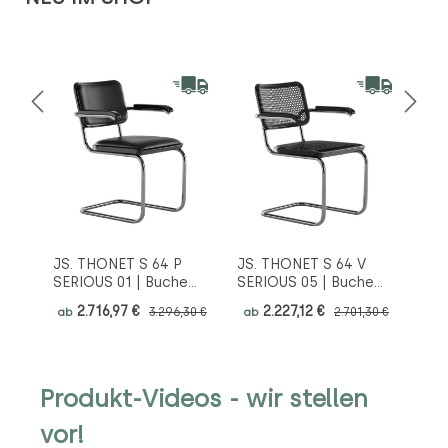
TIP
JS. THONET S 64 P
JS. THONET S 64 V
THO
SERIOUS 01 | Buche
SERIOUS 05 | Buche
Mel
schwarz
schwarz
Her
2.716,97 €
2.227,12 €
1
,80 €
ab
3.296,30 €
ab
2.701,30 €
ab
Hochglanzlack |
Hochglanzlack |
Sta
Stahlrohr-
Stahlrohr-
Fre
Freischwinger mit
Freischwinger mit
Arm
Armlehnen
Armlehnen
gra
Produkt-Videos - wir stellen
vor!