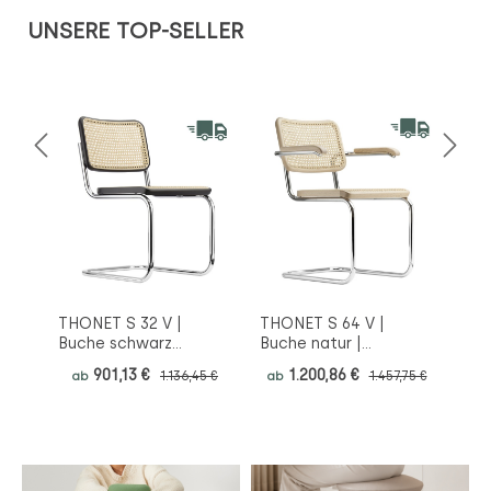
Produktgalerie überspringen
UNSERE TOP-SELLER
THONET S 32 V |
THONET S 64 V |
HAG
Buche schwarz
Buche natur |
Wol
gebeizt | Stahlrohr-
Stahlrohr-
Kon
901,13 €
1.200,86 €
ab
1.136,45 €
ab
1.457,75 €
ab
Freischwinger |
Freischwinger mit
Gestell verchromt
Armlehnen