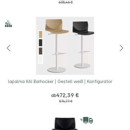
635,46 €
lapalma KAI Barhocker | Gestell weiß | Konfigurator
472,39 €
ab
574,77 €