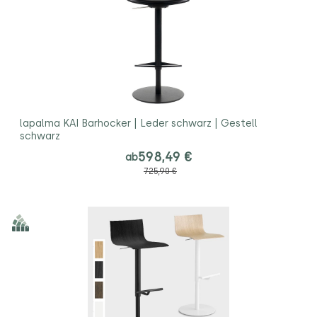
lapalma KAI Barhocker | Leder schwarz | Gestell
schwarz
598,49 €
ab
725,90 €