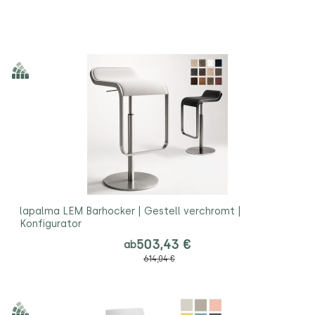
lapalma LEM Barhocker | Gestell verchromt |
Konfigurator
503,43 €
ab
614,04 €