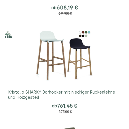
608,19 €
ab
697,00 €
Kristalia SHARKY Barhocker mit niedriger Rückenlehne
und Holzgestell
761,45 €
ab
873,00 €