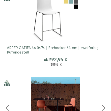
ARPER CATIFA 46 0474 | Barhocker 64 cm | zweifarbig |
Kufengestell
292,94 €
ab
355,81 €