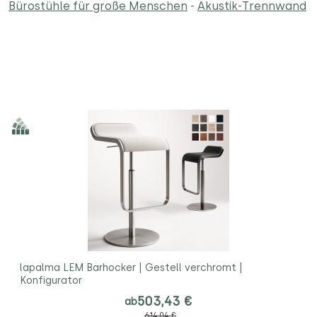
Bürostühle für große Menschen
-
Akustik-Trennwand
lapalma LEM Barhocker | Gestell verchromt |
Konfigurator
503,43 €
ab
614,04 €