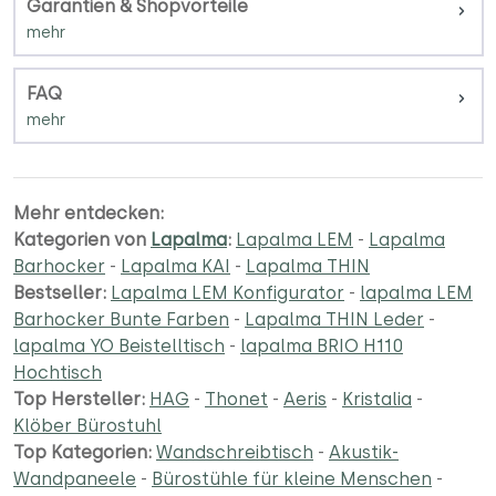
Garantien & Shopvorteile
FAQ
Mehr entdecken:
Kategorien von
Lapalma
:
Lapalma LEM
-
Lapalma
Barhocker
-
Lapalma KAI
-
Lapalma THIN
Bestseller:
Lapalma LEM Konfigurator
-
lapalma LEM
Barhocker Bunte Farben
-
Lapalma THIN Leder
-
lapalma YO Beistelltisch
-
lapalma BRIO H110
Hochtisch
Top Hersteller:
HAG
-
Thonet
-
Aeris
-
Kristalia
-
Klöber Bürostuhl
Top Kategorien:
Wandschreibtisch
-
Akustik-
Wandpaneele
-
Bürostühle für kleine Menschen
-