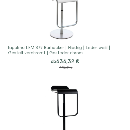
lapalma LEM S79 Barhocker | Niedrig | Leder weiß |
Gestell verchromt | Gasfeder chrom
636,32 €
ab
772,31 €