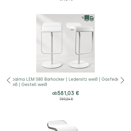
lapalma LEM S80 Barhocker | Ledersitz weiß | Gasfeder
weiß | Gestell weiß
581,03 €
ab
709,24 €