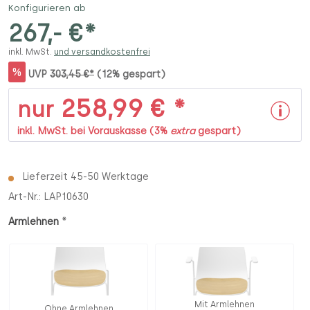
Konfigurieren ab
267,- €*
inkl. MwSt.
und versandkostenfrei
%
UVP
303,45 €*
(12% gespart)
258,99 € *
nur
inkl. MwSt. bei Vorauskasse (3%
extra
gespart)
Lieferzeit 45-50 Werktage
Art-Nr.:
LAP10630
*
Armlehnen
Mit Armlehnen
Ohne Armlehnen