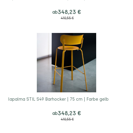
348,23 €
ab
410,55 €
lapalma STIL S49 Barhocker | 75 cm | Farbe gelb
348,23 €
ab
410,55 €