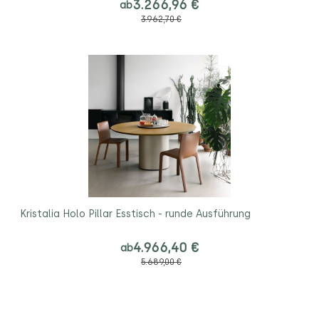
3.266,96 €
ab
3.962,70 €
Kristalia Holo Pillar Esstisch - runde Ausführung
4.966,40 €
ab
5.689,00 €