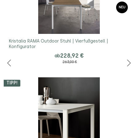
NEU
Kristalia RAMA Outdoor Stuhl | Vierfußgestell |
Konfigurator
228,92 €
ab
263,00 €
TIPP!