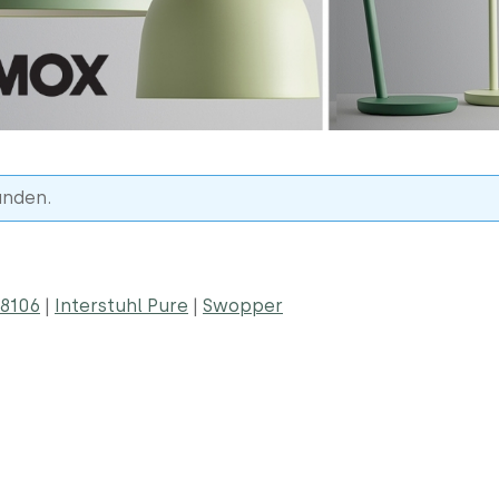
unden.
8106
|
Interstuhl Pure
|
Swopper