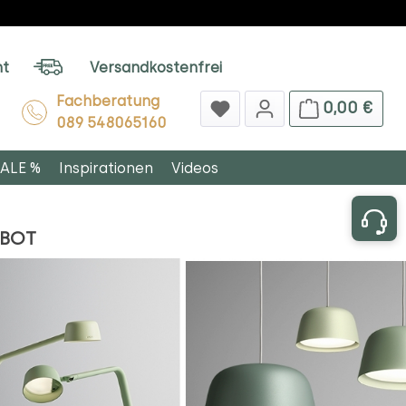
ht
Versandkostenfrei
Fachberatung
0,00 €
089 548065160
ALE %
Inspirationen
Videos
EBOT