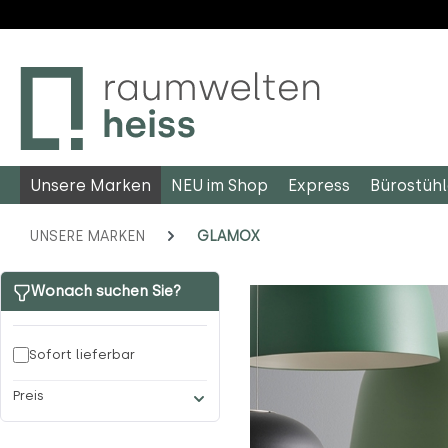
m Hauptinhalt springen
Zur Suche springen
Zur Hauptnavigation springen
Unsere Marken
NEU im Shop
Express
Bürostüh
UNSERE MARKEN
GLAMOX
Wonach suchen Sie?
Sofort lieferbar
Preis