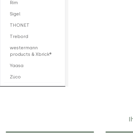
Rim
Sigel
THONET
Trebord
westermann
products & Xbrick®
Yaasa
Züco
I