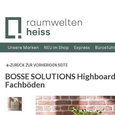
m Hauptinhalt springen
Zur Suche springen
Zur Hauptnavigation springen
Unsere Marken
NEU im Shop
Express
Bürostüh
ZURÜCK ZUR VORHERIGEN SEITE
BOSSE SOLUTIONS Highboard | 
Fachböden
Bildergalerie überspringen