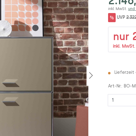
2.146
inkl. MwSt.
und
%
UVP
2.32
2
nur
inkl. MwSt
Lieferzeit
Art-Nr.:
BO-M
Anzahl