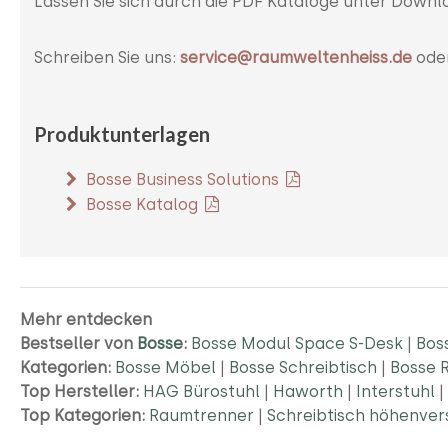
Lassen Sie sich durch die PDF Kataloge unter Downlo
Schreiben Sie uns:
service@raumweltenheiss.de
ode
Produktunterlagen
Bosse Business Solutions
Bosse Katalog
Mehr entdecken
Bestseller von
Bosse
:
Bosse Modul Space S-Desk
|
Bos
Kategorien:
Bosse Möbel
|
Bosse Schreibtisch
|
Bosse R
Top Hersteller:
HAG Bürostuhl
|
Haworth
|
Interstuhl
|
Top Kategorien:
Raumtrenner
|
Schreibtisch höhenver