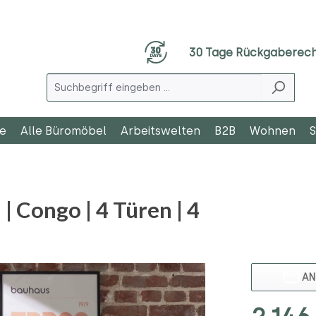
30 Tage Rückgaberec
le
Alle Büromöbel
Arbeitswelten
B2B
Wohnen
S
Congo | 4 Türen | 4
AN