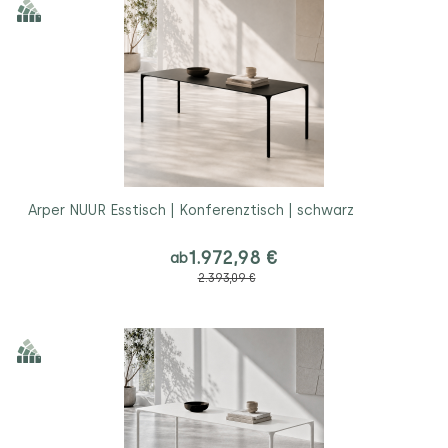
Arper NUUR Esstisch | Konferenztisch | schwarz
1.972,98 €
ab
2.393,09 €