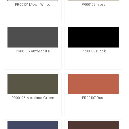
PR00101 Moon White
PR00103 Ivory
PR00108 Anthracite
PR00102 Black
PR00106 Mooland Green
PR00107 Rust