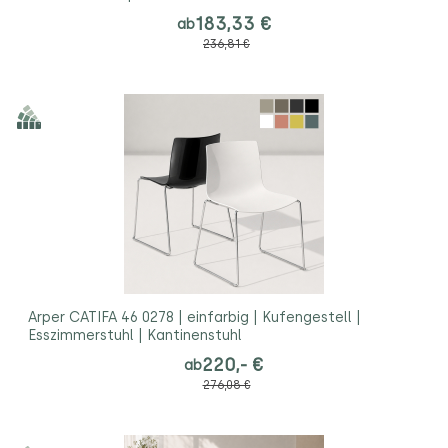
183,33 €
ab
236,81 €
Arper CATIFA 46 0278 | einfarbig | Kufengestell |
Esszimmerstuhl | Kantinenstuhl
220,- €
ab
276,08 €