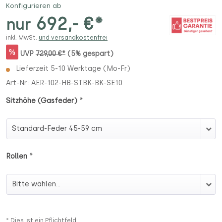
Konfigurieren ab
692,- €*
nur
inkl. MwSt.
und versandkostenfrei
%
UVP
729,00 €*
(5% gespart)
Lieferzeit 5-10 Werktage (Mo-Fr)
Art-Nr.:
AER-102-HB-STBK-BK-SE10
*
Sitzhöhe (Gasfeder)
Sitzhöhe (Gasfeder)
*
Rollen
Rollen
* Dies ist ein Pflichtfeld.