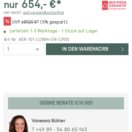
654,- €*
nur
inkl. MwSt.
und versandkostenfrei
%
UVP
689,00 €*
(5% gespart)
Lieferzeit 1-3 Werktage - 1 Stück auf Lager
Art-Nr.:
AER-101-LOWH-GR-CP05
Anzahl
IN DEN WARENKORB
GERNE BERATE ICH SIE!
Vanessa Bühler
T +49 89 - 54 80 65-163