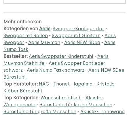
Mehr entdecken
Kategorien von
Aeris
:
Swopper-Konfigurator
-
Swopper mit Rollen
-
Swopper mit Gleitern
-
Aeris
Swopper
-
Aeris Muvman
-
Aeris NEW 3Dee
-
Aeris
Numo Task
Bestseller:
Aeris Swoppster Kinderstuhl
-
Aeris
Muvman Stehhilfe
-
Aeris Swopper Echtleder
schwarz
-
Aeris Numo Task schwarz
-
Aeris NEW 3Dee
Bürostuhl
Top Hersteller:
HAG
-
Thonet
-
lapalma
-
Kristalia
-
Klöber Bürostuhl
Top Kategorien:
Wandschreibtisch
-
Akustik-
Wandpaneele
-
Bürostühle für kleine Menschen
-
Bürostühle für große Menschen
-
Akustik-Trennwand